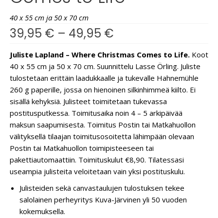
40 x 55 cm ja 50 x 70 cm
39,95
€
–
49,95
€
Juliste Lapland – Where Christmas Comes to Life.
Koot
40 x 55 cm ja 50 x 70 cm. Suunnittelu Lasse Örling. Juliste
tulostetaan erittäin laadukkaalle ja tukevalle Hahnemühle
260 g paperille, jossa on hienoinen silkinhimmeä kiilto. Ei
sisällä kehyksiä. Julisteet toimitetaan tukevassa
postitusputkessa. Toimitusaika noin 4 – 5 arkipäivää
maksun saapumisesta. Toimitus Postin tai Matkahuollon
välityksellä tilaajan toimitusosoitetta lähimpään olevaan
Postin tai Matkahuollon toimipisteeseen tai
pakettiautomaattiin. Toimituskulut €8,90. Tilatessasi
useampia julisteita veloitetaan vain yksi postituskulu.
Julisteiden sekä canvastaulujen tulostuksen tekee
salolainen perheyritys Kuva-Järvinen yli 50 vuoden
kokemuksella.