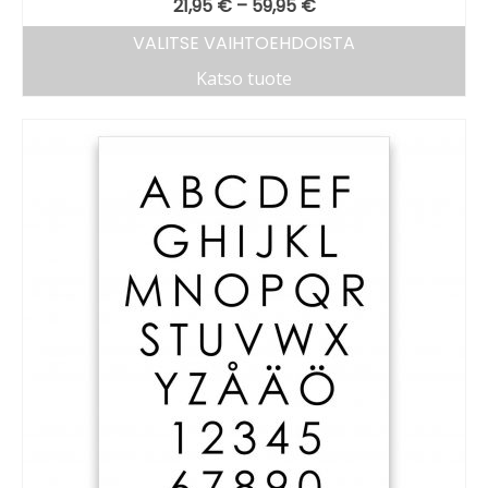
21,95
€
–
59,95
€
VALITSE VAIHTOEHDOISTA
Katso tuote