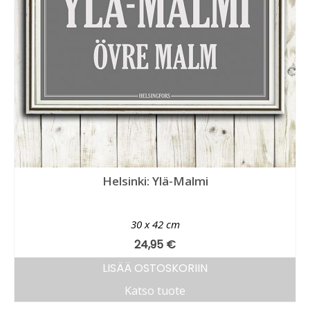
Helsinki: Ylä-Malmi
30 x 42 cm
24,95
€
LISÄÄ OSTOSKORIIN
Katso tuote