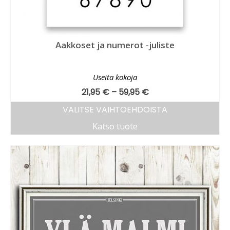
Aakkoset ja numerot -juliste
Useita kokoja
21,95
€
–
59,95
€
VALITSE VAIHTOEHDOISTA
Katso tuote