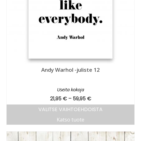
Andy Warhol -juliste 12
Useita kokoja
21,95
€
–
59,95
€
VALITSE VAIHTOEHDOISTA
Katso tuote