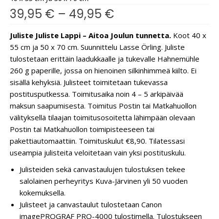
39,95
€
–
49,95
€
Juliste Juliste Lappi – Aitoa Joulun tunnetta.
Koot 40 x
55 cm ja 50 x 70 cm. Suunnittelu Lasse Örling. Juliste
tulostetaan erittäin laadukkaalle ja tukevalle Hahnemühle
260 g paperille, jossa on hienoinen silkinhimmeä kiilto. Ei
sisällä kehyksiä. Julisteet toimitetaan tukevassa
postitusputkessa. Toimitusaika noin 4 – 5 arkipäivää
maksun saapumisesta. Toimitus Postin tai Matkahuollon
välityksellä tilaajan toimitusosoitetta lähimpään olevaan
Postin tai Matkahuollon toimipisteeseen tai
pakettiautomaattiin. Toimituskulut €8,90. Tilatessasi
useampia julisteita veloitetaan vain yksi postituskulu.
Julisteiden sekä canvastaulujen tulostuksen tekee
salolainen perheyritys Kuva-Järvinen yli 50 vuoden
kokemuksella.
Julisteet ja canvastaulut tulostetaan Canon
imagePROGRAF PRO-4000 tulostimella. Tulostukseen