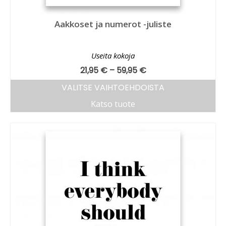
Aakkoset ja numerot -juliste
Useita kokoja
21,95
€
–
59,95
€
VALITSE VAIHTOEHDOISTA
Katso tuote