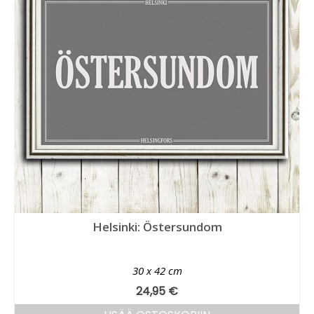
Helsinki: Östersundom
30 x 42 cm
24,95
€