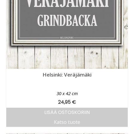
Helsinki: Veräjämäki
30 x 42 cm
24,95
€
LISÄÄ OSTOSKORIIN
Katso tuote