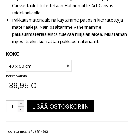
Canvastaulut tulostetaan Hahnemühle Art Canvas
taidekankaalle.
Pakkausmateriaaleina käytämme pääosin kierrätettyjä
materiaaleja. Näin osaltamme vähennämme
pakkausmateriaaleista tulevaa hiilijalanjälkeä. Muistathan
myös itsekin kierrättää pakkausmateriaalit.
KOKO
Poista valinta
39,95
€
LISÄÄ OSTOSKORIIN
Tuotetunnus (SKU):
814622