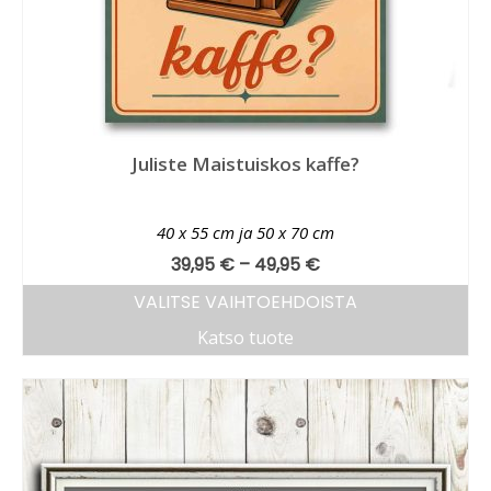
Juliste Maistuiskos kaffe?
40 x 55 cm ja 50 x 70 cm
39,95
€
–
49,95
€
VALITSE VAIHTOEHDOISTA
Katso tuote