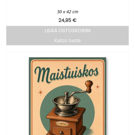
30 x 42 cm
24,95
€
LISÄÄ OSTOSKORIIN
Katso tuote