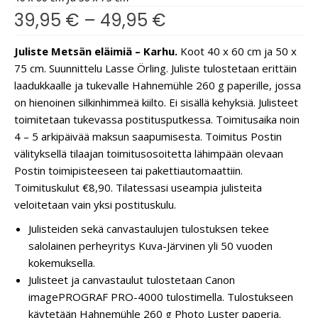
39,95
€
–
49,95
€
Juliste Metsän eläimiä – Karhu.
Koot 40 x 60 cm ja 50 x
75 cm. Suunnittelu Lasse Örling. Juliste tulostetaan erittäin
laadukkaalle ja tukevalle Hahnemühle 260 g paperille, jossa
on hienoinen silkinhimmeä kiilto. Ei sisällä kehyksiä. Julisteet
toimitetaan tukevassa postitusputkessa. Toimitusaika noin
4 – 5 arkipäivää maksun saapumisesta. Toimitus Postin
välityksellä tilaajan toimitusosoitetta lähimpään olevaan
Postin toimipisteeseen tai pakettiautomaattiin.
Toimituskulut €8,90. Tilatessasi useampia julisteita
veloitetaan vain yksi postituskulu.
Julisteiden sekä canvastaulujen tulostuksen tekee
salolainen perheyritys Kuva-Järvinen yli 50 vuoden
kokemuksella.
Julisteet ja canvastaulut tulostetaan Canon
imagePROGRAF PRO-4000 tulostimella. Tulostukseen
käytetään Hahnemühle 260 g Photo Luster paperia.