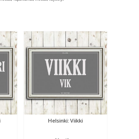
i
Helsinki: Viikki