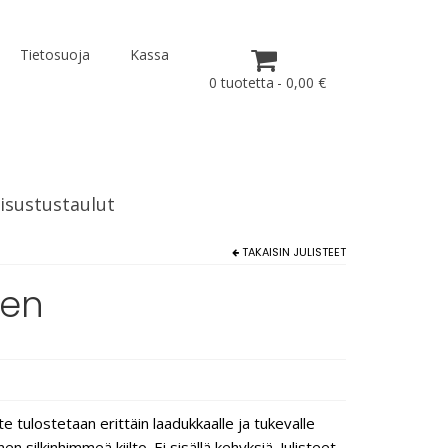
Tietosuoja
Kassa
0 tuotetta
0,00 €
isustustaulut
TAKAISIN
JULISTEET
uen
te tulostetaan erittäin laadukkaalle ja tukevalle
 silkinhimmeä kiilto. Ei sisällä kehyksiä. Julisteet