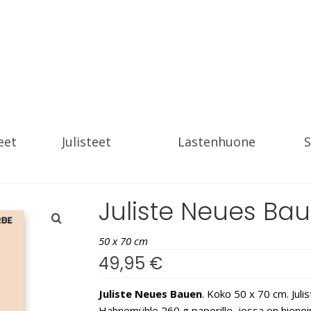
eet
Julisteet
Lastenhuone
S
Juliste Neues Ba
50 x 70 cm
49,95
€
Juliste Neues Bauen
. Koko 50 x 70 cm. Julis
Hahnemühle 260 g paperille, jossa on hienoinen