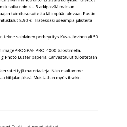
mitusaika noin 4 – 5 arkipäivää maksun
ilaajan toimitusosoitetta lähimpään olevaan Postin
ituskulut 8,90 €. Tilatessasi useampia julisteita
n tekee salolainen perheyritys Kuva-Järvinen yli 50
anon imagePROGRAF PRO-4000 tulostimella.
 Photo Luster paperia. Canvastaulut tulostetaan
ierrätettyjä materiaaleja. Näin osaltamme
hiilijalanjälkeä. Muistathan myös itsekin
messut
,
Tapahtumat, messut, näyttelyt