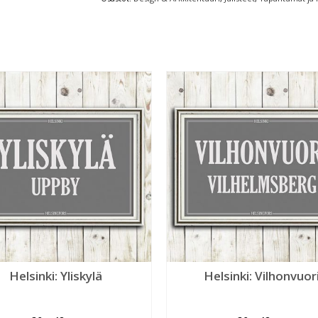
Helsinki: Yliskylä
Helsinki: Vilhonvuor