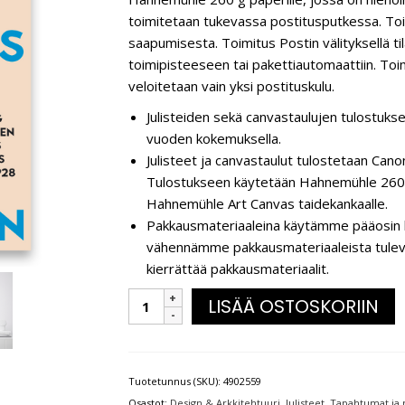
toimitetaan tukevassa postitusputkessa. Toi
saapumisesta. Toimitus Postin välityksellä t
toimipisteeseen tai pakettiautomaattiin. Toim
veloitetaan vain yksi postituskulu.
Julisteiden sekä canvastaulujen tulostukse
vuoden kokemuksella.
Julisteet ja canvastaulut tulostetaan C
Tulostukseen käytetään Hahnemühle 260 g
Hahnemühle Art Canvas taidekankaalle.
Pakkausmateriaaleina käytämme pääosin k
vähennämme pakkausmateriaaleista tulevaa 
kierrättää pakkausmateriaalit.
LISÄÄ OSTOSKORIIN
Tuotetunnus (SKU):
4902559
Osastot:
Design & Arkkitehtuuri
,
Julisteet
,
Tapahtumat ja 