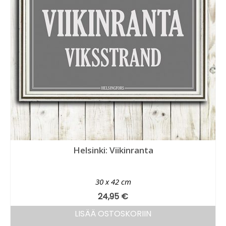
Helsinki: Viikinranta
30 x 42 cm
24,95
€
LISÄÄ OSTOSKORIIN