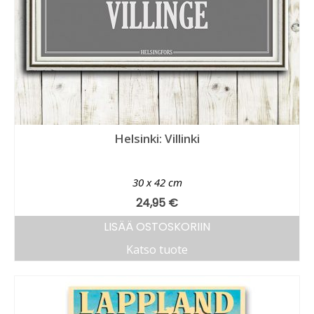
Helsinki: Villinki
30 x 42 cm
24,95
€
LISÄÄ OSTOSKORIIN
Katso tuote