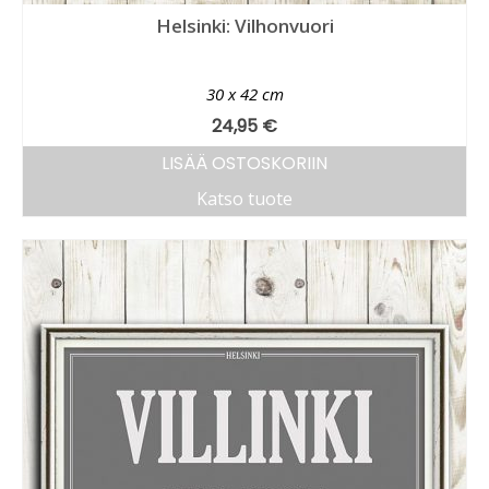
Helsinki: Vilhonvuori
30 x 42 cm
24,95
€
LISÄÄ OSTOSKORIIN
Katso tuote