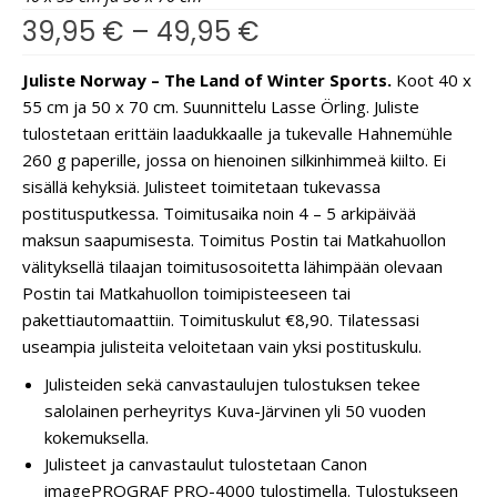
39,95
€
–
49,95
€
Juliste Norway – The Land of Winter Sports.
Koot 40 x
55 cm ja 50 x 70 cm. Suunnittelu Lasse Örling. Juliste
tulostetaan erittäin laadukkaalle ja tukevalle Hahnemühle
260 g paperille, jossa on hienoinen silkinhimmeä kiilto. Ei
sisällä kehyksiä. Julisteet toimitetaan tukevassa
postitusputkessa. Toimitusaika noin 4 – 5 arkipäivää
maksun saapumisesta. Toimitus Postin tai Matkahuollon
välityksellä tilaajan toimitusosoitetta lähimpään olevaan
Postin tai Matkahuollon toimipisteeseen tai
pakettiautomaattiin. Toimituskulut €8,90. Tilatessasi
useampia julisteita veloitetaan vain yksi postituskulu.
Julisteiden sekä canvastaulujen tulostuksen tekee
salolainen perheyritys Kuva-Järvinen yli 50 vuoden
kokemuksella.
Julisteet ja canvastaulut tulostetaan Canon
imagePROGRAF PRO-4000 tulostimella. Tulostukseen