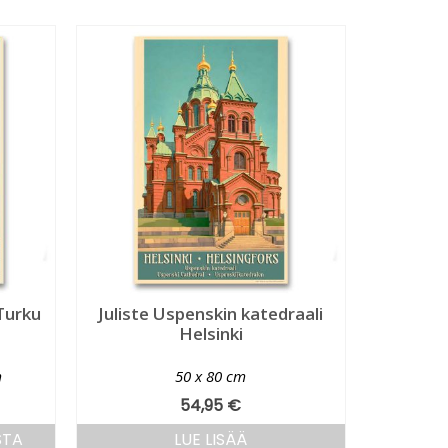
Turku
Juliste Uspenskin katedraali
Helsinki
m
50 x 80 cm
54,95
€
STA
LUE LISÄÄ