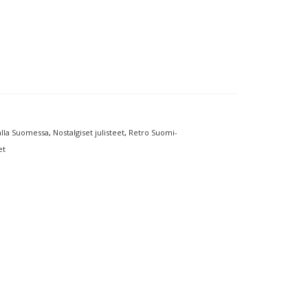
lla Suomessa
,
Nostalgiset julisteet
,
Retro Suomi-
et