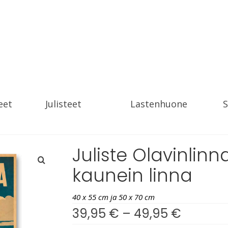
eet
Julisteet
Lastenhuone
S
Juliste Olavinlin
kaunein linna
40 x 55 cm ja 50 x 70 cm
39,95
€
–
49,95
€