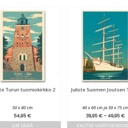
ste Turun tuomiokirkko 2
Juliste Suomen Joutsen 
50 x 80 cm
40 x 60 cm ja 50 x 75 c
54,95
€
39,95
€
–
49,95
€
LUE LISÄÄ
VALITSE VAIHTOEHDOI