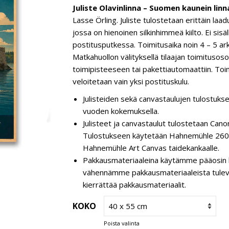
Juliste Olavinlinna – Suomen kaunein linn
Lasse Örling. Juliste tulostetaan erittäin laa
jossa on hienoinen silkinhimmeä kiilto. Ei sisä
postitusputkessa. Toimitusaika noin 4 – 5 ar
Matkahuollon välityksellä tilaajan toimitusos
toimipisteeseen tai pakettiautomaattiin. Toim
veloitetaan vain yksi postituskulu.
Julisteiden sekä canvastaulujen tulostukse
vuoden kokemuksella.
Julisteet ja canvastaulut tulostetaan C
Tulostukseen käytetään Hahnemühle 260 g
Hahnemühle Art Canvas taidekankaalle.
Pakkausmateriaaleina käytämme pääosin k
vähennämme pakkausmateriaaleista tulevaa 
kierrättää pakkausmateriaalit.
KOKO
Poista valinta