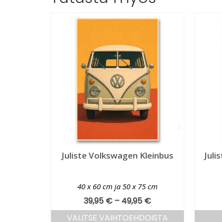
Juliste Volkswagen Kleinbus
Juli
40 x 60 cm ja 50 x 75 cm
39,95
€
–
49,95
€
VALITSE VAIHTOEHDOISTA