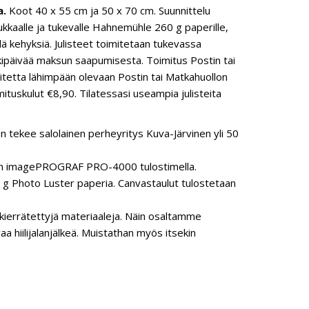
a.
Koot 40 x 55 cm ja 50 x 70 cm. Suunnittelu
dukkaalle ja tukevalle Hahnemühle 260 g paperille,
llä kehyksiä. Julisteet toimitetaan tukevassa
kipäivää maksun saapumisesta. Toimitus Postin tai
oitetta lähimpään olevaan Postin tai Matkahuollon
ituskulut €8,90. Tilatessasi useampia julisteita
n tekee salolainen perheyritys Kuva-Järvinen yli 50
anon imagePROGRAF PRO-4000 tulostimella.
 Photo Luster paperia. Canvastaulut tulostetaan
ierrätettyjä materiaaleja. Näin osaltamme
hiilijalanjälkeä. Muistathan myös itsekin