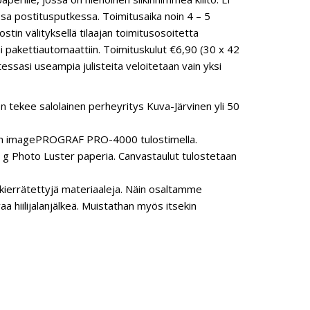
assa postitusputkessa. Toimitusaika noin 4 – 5
tin välityksellä tilaajan toimitusosoitetta
 pakettiautomaattiin. Toimituskulut €6,90 (30 x 42
essasi useampia julisteita veloitetaan vain yksi
n tekee salolainen perheyritys Kuva-Järvinen yli 50
anon imagePROGRAF PRO-4000 tulostimella.
 Photo Luster paperia. Canvastaulut tulostetaan
ierrätettyjä materiaaleja. Näin osaltamme
hiilijalanjälkeä. Muistathan myös itsekin