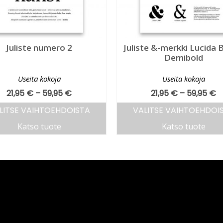
Juliste numero 2
Juliste &-merkki Lucida 
Demibold
Useita kokoja
Useita kokoja
21,95
€
–
59,95
€
21,95
€
–
59,95
€
LITSE VAIHTOEHDOISTA
VALITSE VAIHTOEHDOI
Katso tuote
Katso tuote