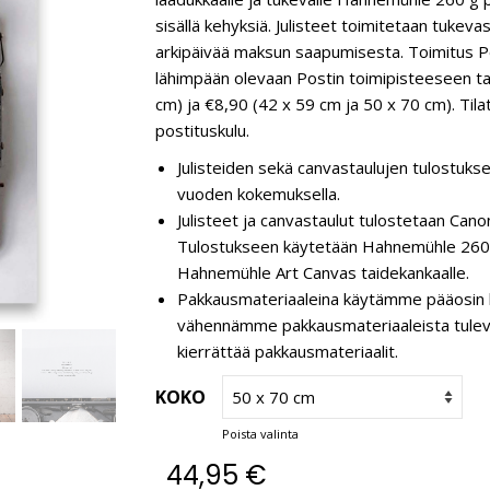
sisällä kehyksiä. Julisteet toimitetaan tukev
arkipäivää maksun saapumisesta. Toimitus Pos
lähimpään olevaan Postin toimipisteeseen tai
cm) ja €8,90 (42 x 59 cm ja 50 x 70 cm). Tilat
postituskulu.
Julisteiden sekä canvastaulujen tulostukse
vuoden kokemuksella.
Julisteet ja canvastaulut tulostetaan C
Tulostukseen käytetään Hahnemühle 260 g
Hahnemühle Art Canvas taidekankaalle.
Pakkausmateriaaleina käytämme pääosin k
vähennämme pakkausmateriaaleista tulevaa 
kierrättää pakkausmateriaalit.
KOKO
Poista valinta
44,95
€