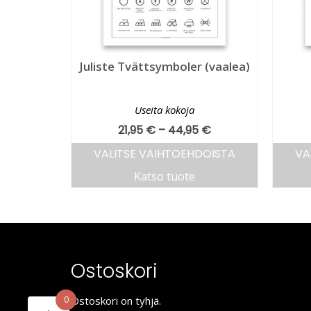
Juliste Tvättsymboler (vaalea)
Useita kokoja
21,95
€
–
44,95
€
VALITSE VAIHTOEHDOISTA
VA
Katso tuote
Ostoskori
0
Ostoskori on tyhjä.