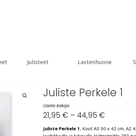
eet
Julisteet
Lastenhuone
S
Juliste Perkele 1
Useita kokoja
21,95
€
–
44,95
€
Juliste Perkele 1.
Koot A3 30 x 42 cm, A2 42 
laadukkaalle ja tukevalle Hahnemühle 260 g pap