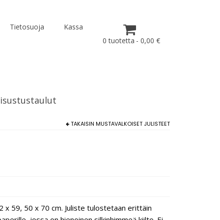
Tietosuoja
Kassa
0 tuotetta
0,00 €
isustustaulut
TAKAISIN
MUSTAVALKOISET JULISTEET
x 59, 50 x 70 cm. Juliste tulostetaan erittäin
erille, jossa on hienoinen silkinhimmeä kiilto. Ei