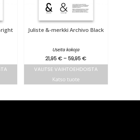
Bright
Juliste &-merkki Archivo Black
Useita kokoja
21,95
€
–
59,95
€
STA
VALITSE VAIHTOEHDOISTA
Katso tuote