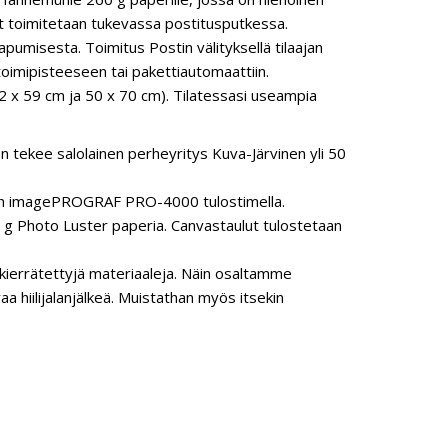
steet toimitetaan tukevassa postitusputkessa.
pumisesta. Toimitus Postin välityksellä tilaajan
oimipisteeseen tai pakettiautomaattiin.
2 x 59 cm ja 50 x 70 cm). Tilatessasi useampia
n tekee salolainen perheyritys Kuva-Järvinen yli 50
anon imagePROGRAF PRO-4000 tulostimella.
 Photo Luster paperia. Canvastaulut tulostetaan
ierrätettyjä materiaaleja. Näin osaltamme
hiilijalanjälkeä. Muistathan myös itsekin