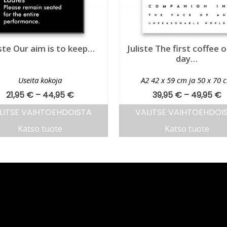
iste Our aim is to keep…
Juliste The first coffee 
day…
Useita kokoja
A2 42 x 59 cm ja 50 x 70 
21,95
€
–
44,95
€
39,95
€
–
49,95
€
LITSE VAIHTOEHDOISTA
VALITSE VAIHTOEHDOI
Katso tuote
Katso tuote