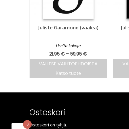
Juliste Garamond (vaalea)
Jul
Useita kokoja
21,95
€
–
59,95
€
VALITSE VAIHTOEHDOISTA
VA
Katso tuote
Ostoskori
0
Ostoskori on tyhjä.