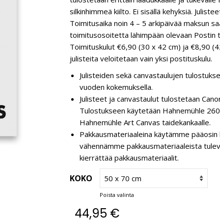
silkinhimmeä kiilto. Ei sisällä kehyksiä. Juli
Toimitusaika noin 4 – 5 arkipäivää maksun saa
toimitusosoitetta lähimpään olevaan Postin t
Toimituskulut €6,90 (30 x 42 cm) ja €8,90 (4
julisteita veloitetaan vain yksi postituskulu.
Julisteiden sekä canvastaulujen tulostukse
vuoden kokemuksella.
Julisteet ja canvastaulut tulostetaan C
Tulostukseen käytetään Hahnemühle 260 g
Hahnemühle Art Canvas taidekankaalle.
Pakkausmateriaaleina käytämme pääosin k
vähennämme pakkausmateriaaleista tulevaa 
kierrättää pakkausmateriaalit.
KOKO
Poista valinta
44,95
€