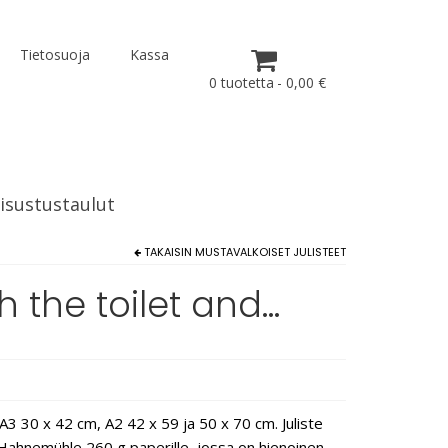
Tietosuoja
Kassa
0 tuotetta
0,00 €
isustustaulut
TAKAISIN
MUSTAVALKOISET JULISTEET
sh the toilet and…
3 30 x 42 cm, A2 42 x 59 ja 50 x 70 cm. Juliste
e Hahnemühle 260 g paperille, jossa on hienoinen