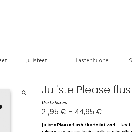
eet
Julisteet
Lastenhuone
S
Juliste Please flu
Useita kokoja
21,95
€
–
44,95
€
Juliste Please flush the toilet and…
Koot A
tulostetaan erittäin laadukkaalle ja tukevall