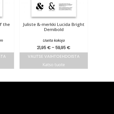
of the
Juliste &-merkki Lucida Bright
Demibold
cm
Useita kokoja
21,95
€
–
59,95
€
STA
VALITSE VAIHTOEHDOISTA
Katso tuote