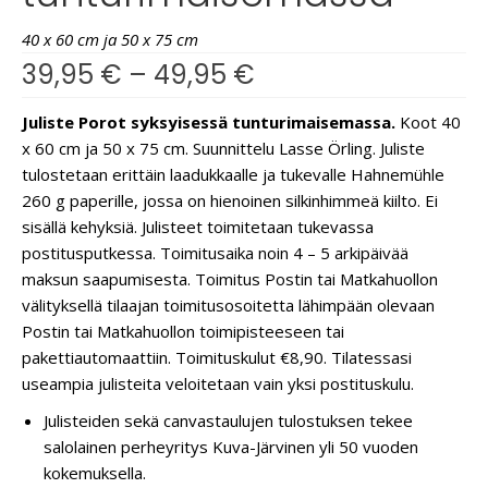
40 x 60 cm ja 50 x 75 cm
39,95
€
–
49,95
€
Juliste Porot syksyisessä tunturimaisemassa.
Koot 40
x 60 cm ja 50 x 75 cm. Suunnittelu Lasse Örling. Juliste
tulostetaan erittäin laadukkaalle ja tukevalle Hahnemühle
260 g paperille, jossa on hienoinen silkinhimmeä kiilto. Ei
sisällä kehyksiä. Julisteet toimitetaan tukevassa
postitusputkessa. Toimitusaika noin 4 – 5 arkipäivää
maksun saapumisesta. Toimitus Postin tai Matkahuollon
välityksellä tilaajan toimitusosoitetta lähimpään olevaan
Postin tai Matkahuollon toimipisteeseen tai
pakettiautomaattiin. Toimituskulut €8,90. Tilatessasi
useampia julisteita veloitetaan vain yksi postituskulu.
Julisteiden sekä canvastaulujen tulostuksen tekee
salolainen perheyritys Kuva-Järvinen yli 50 vuoden
kokemuksella.