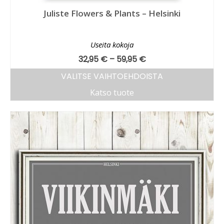
Juliste Flowers & Plants – Helsinki
Useita kokoja
32,95
€
–
59,95
€
VALITSE VAIHTOEHDOISTA
Katso tuote