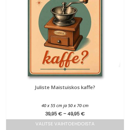
Juliste Maistuiskos kaffe?
40 x 55 cm ja 50 x 70 cm
39,95
€
–
49,95
€
VALITSE VAIHTOEHDOISTA