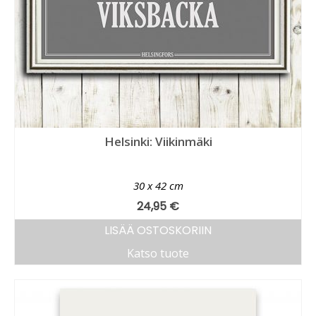
Helsinki: Viikinmäki
30 x 42 cm
24,95
€
LISÄÄ OSTOSKORIIN
Katso tuote