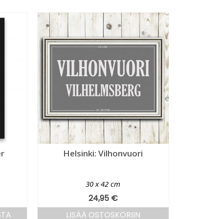
er
Helsinki: Vilhonvuori
30 x 42 cm
24,95
€
STA
LISÄÄ OSTOSKORIIN