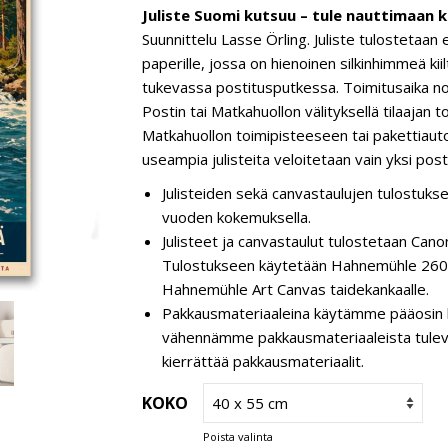
Juliste Suomi kutsuu – tule nauttimaan k
Suunnittelu Lasse Örling. Juliste tulostetaan
paperille, jossa on hienoinen silkinhimmeä kiilt
tukevassa postitusputkessa. Toimitusaika no
Postin tai Matkahuollon välityksellä tilaajan 
Matkahuollon toimipisteeseen tai pakettiauto
useampia julisteita veloitetaan vain yksi post
Julisteiden sekä canvastaulujen tulostukse
vuoden kokemuksella.
Julisteet ja canvastaulut tulostetaan C
Tulostukseen käytetään Hahnemühle 260 g
Hahnemühle Art Canvas taidekankaalle.
Pakkausmateriaaleina käytämme pääosin k
vähennämme pakkausmateriaaleista tulevaa 
kierrättää pakkausmateriaalit.
KOKO
Poista valinta