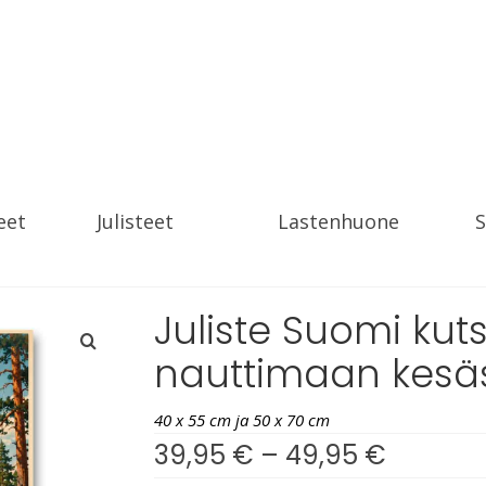
eet
Julisteet
Lastenhuone
S
Juliste Suomi kut
nauttimaan kesä
40 x 55 cm ja 50 x 70 cm
39,95
€
–
49,95
€