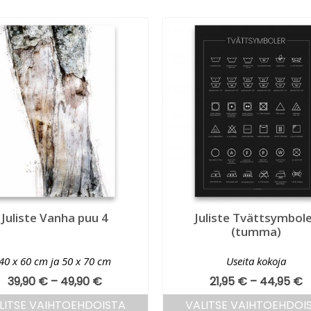
Juliste Vanha puu 4
Juliste Tvättsymbol
(tumma)
40 x 60 cm ja 50 x 70 cm
Useita kokoja
39,90
€
–
49,90
€
21,95
€
–
44,95
€
LITSE VAIHTOEHDOISTA
VALITSE VAIHTOEHDOI