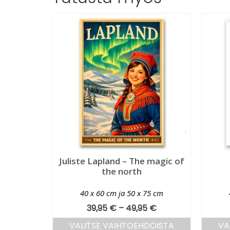
Juliste Lapland – The magic of
the north
40 x 60 cm ja 50 x 75 cm
39,95
€
–
49,95
€
VALITSE VAIHTOEHDOISTA
VA