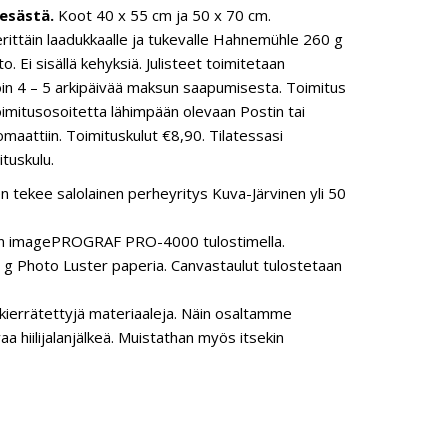
esästä.
Koot 40 x 55 cm ja 50 x 70 cm.
 erittäin laadukkaalle ja tukevalle Hahnemühle 260 g
o. Ei sisällä kehyksiä. Julisteet toimitetaan
in 4 – 5 arkipäivää maksun saapumisesta. Toimitus
toimitusosoitetta lähimpään olevaan Postin tai
maattiin. Toimituskulut €8,90. Tilatessasi
ituskulu.
n tekee salolainen perheyritys Kuva-Järvinen yli 50
anon imagePROGRAF PRO-4000 tulostimella.
 Photo Luster paperia. Canvastaulut tulostetaan
ierrätettyjä materiaaleja. Näin osaltamme
hiilijalanjälkeä. Muistathan myös itsekin