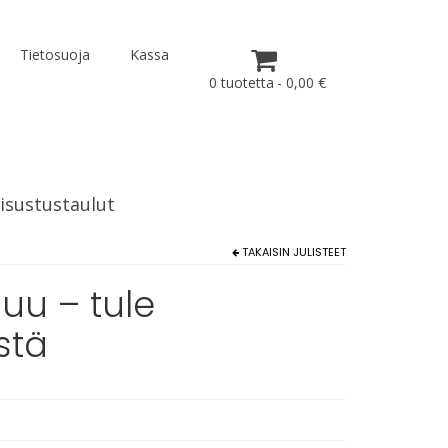
Tietosuoja
Kassa
0 tuotetta
0,00 €
isustustaulut
TAKAISIN
JULISTEET
suu – tule
stä