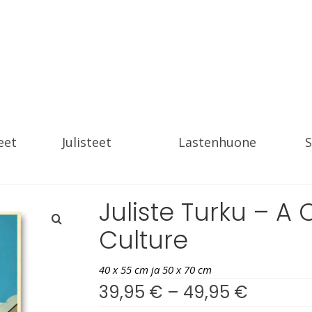
eet
Julisteet
Lastenhuone
S
Juliste Turku – A 
Culture
40 x 55 cm ja 50 x 70 cm
39,95
€
–
49,95
€