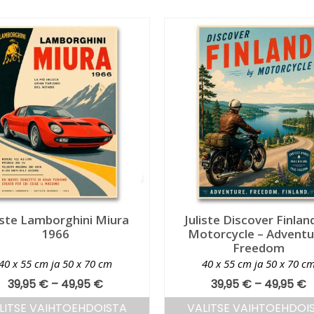
iste Lamborghini Miura
Juliste Discover Finlan
1966
Motorcycle – Adventu
Freedom
40 x 55 cm ja 50 x 70 cm
40 x 55 cm ja 50 x 70 c
39,95
€
–
49,95
€
39,95
€
–
49,95
€
LITSE VAIHTOEHDOISTA
VALITSE VAIHTOEHDOI