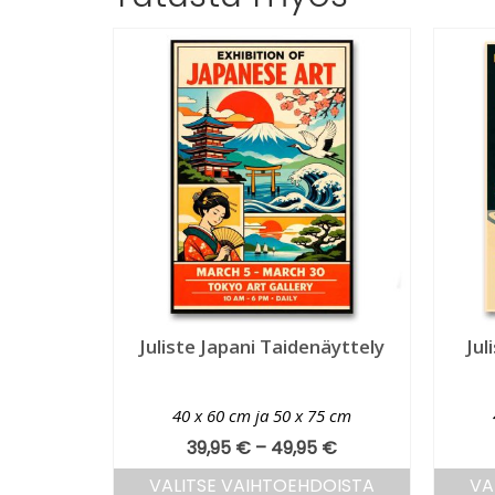
Juliste Japani Taidenäyttely
Jul
40 x 60 cm ja 50 x 75 cm
39,95
€
–
49,95
€
VALITSE VAIHTOEHDOISTA
VA