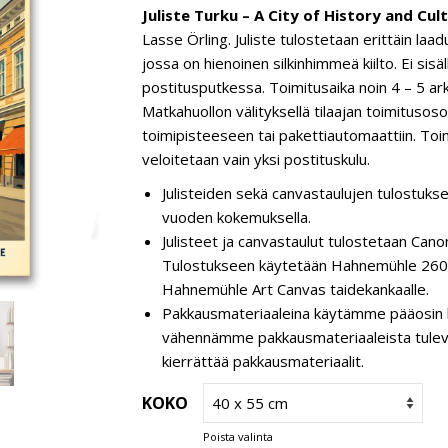
Juliste Turku – A City of History and Cult
Lasse Örling. Juliste tulostetaan erittäin laa
jossa on hienoinen silkinhimmeä kiilto. Ei sisä
postitusputkessa. Toimitusaika noin 4 – 5 ar
Matkahuollon välityksellä tilaajan toimitusos
toimipisteeseen tai pakettiautomaattiin. Toim
veloitetaan vain yksi postituskulu.
Julisteiden sekä canvastaulujen tulostukse
vuoden kokemuksella.
Julisteet ja canvastaulut tulostetaan C
Tulostukseen käytetään Hahnemühle 260 g
Hahnemühle Art Canvas taidekankaalle.
Pakkausmateriaaleina käytämme pääosin k
vähennämme pakkausmateriaaleista tulevaa 
kierrättää pakkausmateriaalit.
KOKO
Poista valinta