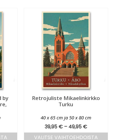
d by
Retrojuliste Mikaelinkirkko
re,
Turku
m
40 x 65 cm ja 50 x 80 cm
39,95
€
–
49,95
€
STA
VALITSE VAIHTOEHDOISTA