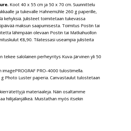
ure.
Koot 40 x 55 cm ja 50 x 70 cm. Suunnittelu
dukkaalle ja tukevalle Hahnemühle 260 g paperille,
llä kehyksiä. Julisteet toimitetaan tukevassa
kipäivää maksun saapumisesta. Toimitus Postin tai
oitetta lähimpään olevaan Postin tai Matkahuollon
ituskulut €8,90. Tilatessasi useampia julisteita
n tekee salolainen perheyritys Kuva-Järvinen yli 50
anon imagePROGRAF PRO-4000 tulostimella.
 Photo Luster paperia. Canvastaulut tulostetaan
ierrätettyjä materiaaleja. Näin osaltamme
hiilijalanjälkeä. Muistathan myös itsekin