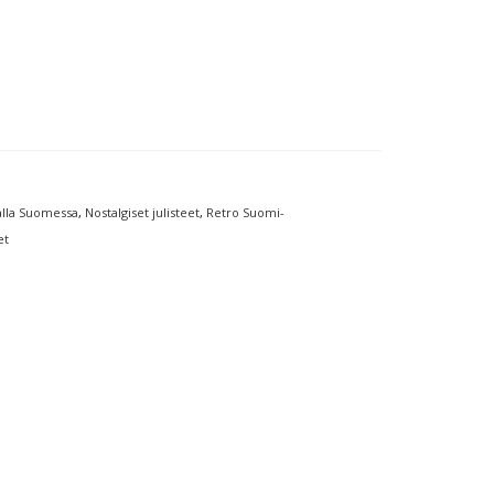
lla Suomessa
,
Nostalgiset julisteet
,
Retro Suomi-
et