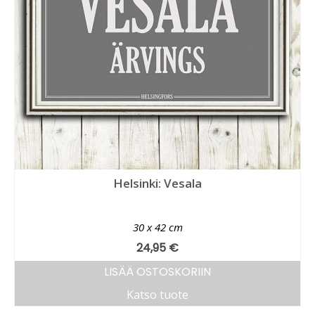
Helsinki: Vesala
30 x 42 cm
24,95
€
LISÄÄ OSTOSKORIIN
Katso tuote