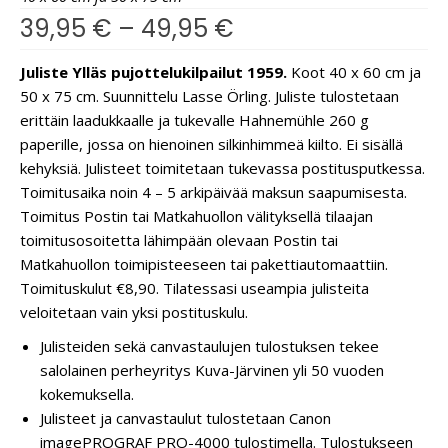
39,95
€
–
49,95
€
Juliste Ylläs pujottelukilpailut 1959.
Koot 40 x 60 cm ja
50 x 75 cm. Suunnittelu Lasse Örling. Juliste tulostetaan
erittäin laadukkaalle ja tukevalle Hahnemühle 260 g
paperille, jossa on hienoinen silkinhimmeä kiilto. Ei sisällä
kehyksiä. Julisteet toimitetaan tukevassa postitusputkessa.
Toimitusaika noin 4 – 5 arkipäivää maksun saapumisesta.
Toimitus Postin tai Matkahuollon välityksellä tilaajan
toimitusosoitetta lähimpään olevaan Postin tai
Matkahuollon toimipisteeseen tai pakettiautomaattiin.
Toimituskulut €8,90. Tilatessasi useampia julisteita
veloitetaan vain yksi postituskulu.
Julisteiden sekä canvastaulujen tulostuksen tekee
salolainen perheyritys Kuva-Järvinen yli 50 vuoden
kokemuksella.
Julisteet ja canvastaulut tulostetaan Canon
imagePROGRAF PRO-4000 tulostimella. Tulostukseen