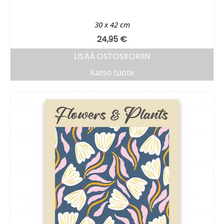
30 x 42 cm
24,95
€
LISÄÄ OSTOSKORIIN
Katso tuote