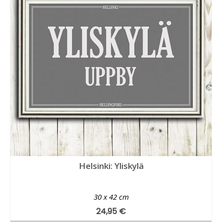
Helsinki: Yliskylä
30 x 42 cm
24,95
€