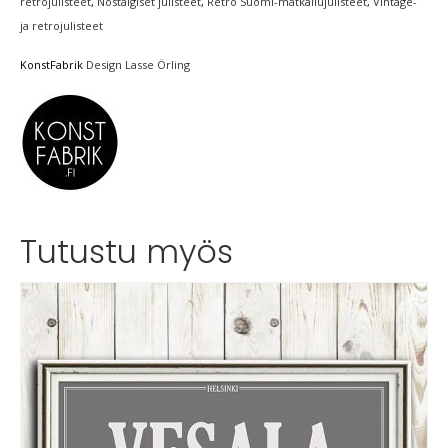
retrojulisteet
,
Nostalgiset julisteet
,
Retro Suomi-matkailujulisteet
,
Vintage-
ja retrojulisteet
KonstFabrik
Design Lasse Örling
Tutustu myös