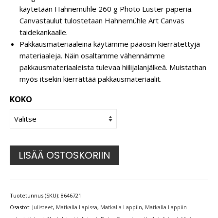
käytetään Hahnemühle 260 g Photo Luster paperia.
Canvastaulut tulostetaan Hahnemühle Art Canvas
taidekankaalle.
Pakkausmateriaaleina käytämme pääosin kierrätettyjä
materiaaleja. Näin osaltamme vähennämme
pakkausmateriaaleista tulevaa hiilijalanjälkeä. Muistathan
myös itsekin kierrättää pakkausmateriaalit.
KOKO
LISÄÄ OSTOSKORIIN
Tuotetunnus (SKU):
8646721
Osastot:
Julisteet
,
Matkalla Lapissa
,
Matkalla Lappiin
,
Matkalla Lappiin