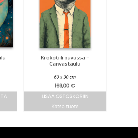
ulu
Krokotiili puvussa –
Canvastaulu
60 x 90 cm
169,00
€
STA
LISÄÄ OSTOSKORIIN
Katso tuote