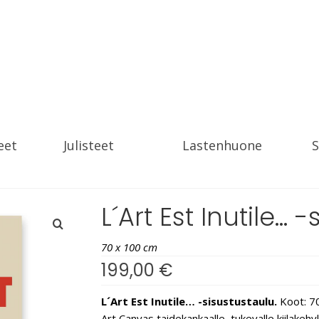
eet
Julisteet
Lastenhuone
S
L´Art Est Inutile… 
70 x 100 cm
199,00
€
L´Art Est Inutile… -sisustustaulu.
Koot: 70
Art Canvas taidekankaalle, tukevalle kiilakeh