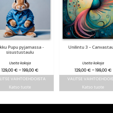
ikku Pupu pyjamassa -
Unilintu 3 – Canvasta
sisustustaulu
Useita kokoja
Useita kokoja
129,00
€
–
199,00
€
129,00
€
–
199,00
€
LITSE VAIHTOEHDOISTA
VALITSE VAIHTOEHDOI
Katso tuote
Katso tuote