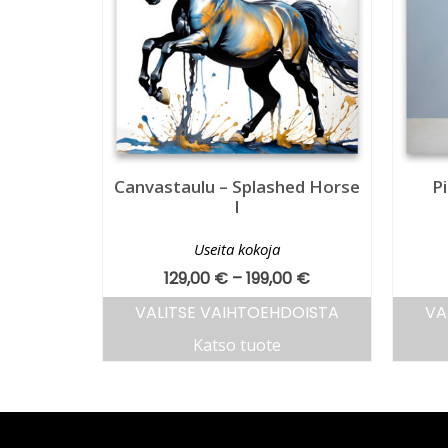
Canvastaulu – Splashed Horse
P
I
Useita kokoja
129,00
€
–
199,00
€
VALITSE VAIHTOEHDOISTA
VA
Katso tuote