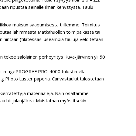
daan ripustaa seinälle ilman kehystystä. Taulu
viikkoa maksun saapumisesta tilillemme. Toimitus
i noutaa lähimmästä Matkahuollon toimipaikasta tai
 hintaan (tilatessasi useampia tauluja veloitetaan
n tekee salolainen perheyritys Kuva-Järvinen yli 50
anon imagePROGRAF PRO-4000 tulostimella.
 Photo Luster paperia. Canvastaulut tulostetaan
ierrätettyjä materiaaleja. Näin osaltamme
hiilijalanjälkeä. Muistathan myös itsekin