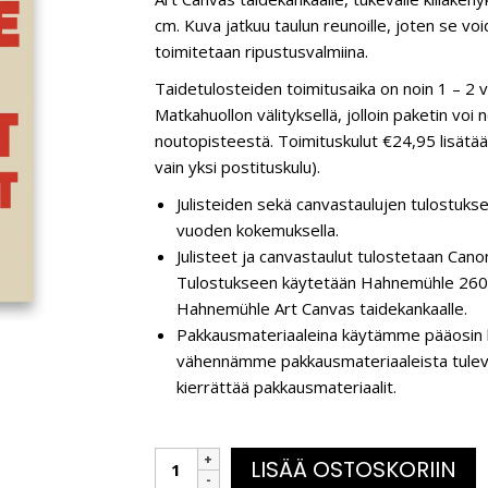
cm. Kuva jatkuu taulun reunoille, joten se voi
toimitetaan ripustusvalmiina.
Taidetulosteiden toimitusaika on noin 1 – 2 
Matkahuollon välityksellä, jolloin paketin vo
noutopisteestä. Toimituskulut €24,95 lisätään
vain yksi postituskulu).
Julisteiden sekä canvastaulujen tulostukse
vuoden kokemuksella.
Julisteet ja canvastaulut tulostetaan C
Tulostukseen käytetään Hahnemühle 260 g
Hahnemühle Art Canvas taidekankaalle.
Pakkausmateriaaleina käytämme pääosin k
vähennämme pakkausmateriaaleista tulevaa 
kierrättää pakkausmateriaalit.
LISÄÄ OSTOSKORIIN