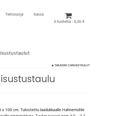
Tietosuoja
Kassa
0 tuotetta
0,00 €
isustustaulut
TAKAISIN
CANVASTAULUT
-sisustustaulu
 x 100 cm. Tulostettu laadukkaalle Hahnemühle
ykselle pingotettuna. Taulun syvyys noin 2,0 – 2,2