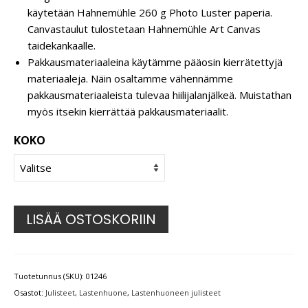
käytetään Hahnemühle 260 g Photo Luster paperia.
Canvastaulut tulostetaan Hahnemühle Art Canvas
taidekankaalle.
Pakkausmateriaaleina käytämme pääosin kierrätettyjä
materiaaleja. Näin osaltamme vähennämme
pakkausmateriaaleista tulevaa hiilijalanjälkeä. Muistathan
myös itsekin kierrättää pakkausmateriaalit.
KOKO
LISÄÄ OSTOSKORIIN
Tuotetunnus (SKU):
01246
Osastot:
Julisteet
,
Lastenhuone
,
Lastenhuoneen julisteet