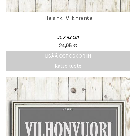
Helsinki: Viikinranta
30 x 42 cm
24,95
€
LISÄÄ OSTOSKORIIN
Katso tuote