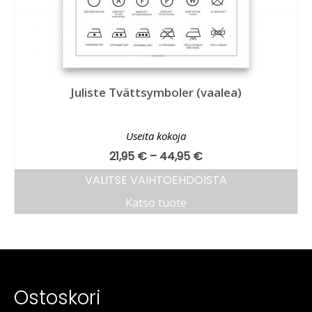
Juliste Tvättsymboler (vaalea)
Useita kokoja
21,95
€
–
44,95
€
VALITSE VAIHTOEHDOISTA
Katso tuote
Ostoskori