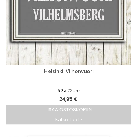
Helsinki: Vilhonvuori
30 x 42 cm
24,95
€
LISÄÄ OSTOSKORIIN
Katso tuote