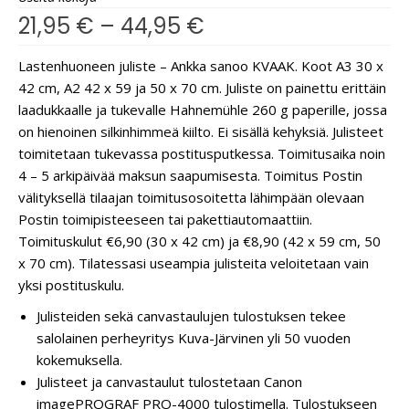
21,95
€
–
44,95
€
Lastenhuoneen juliste – Ankka sanoo KVAAK. Koot A3 30 x
42 cm, A2 42 x 59 ja 50 x 70 cm. Juliste on painettu erittäin
laadukkaalle ja tukevalle Hahnemühle 260 g paperille, jossa
on hienoinen silkinhimmeä kiilto. Ei sisällä kehyksiä. Julisteet
toimitetaan tukevassa postitusputkessa. Toimitusaika noin
4 – 5 arkipäivää maksun saapumisesta. Toimitus Postin
välityksellä tilaajan toimitusosoitetta lähimpään olevaan
Postin toimipisteeseen tai pakettiautomaattiin.
Toimituskulut €6,90 (30 x 42 cm) ja €8,90 (42 x 59 cm, 50
x 70 cm). Tilatessasi useampia julisteita veloitetaan vain
yksi postituskulu.
Julisteiden sekä canvastaulujen tulostuksen tekee
salolainen perheyritys Kuva-Järvinen yli 50 vuoden
kokemuksella.
Julisteet ja canvastaulut tulostetaan Canon
imagePROGRAF PRO-4000 tulostimella. Tulostukseen