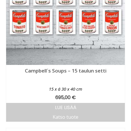
Campbell´s Soups – 15 taulun setti
15 x á 30 x 40 cm
695,00
€
LUE LISÄÄ
Katso tuote