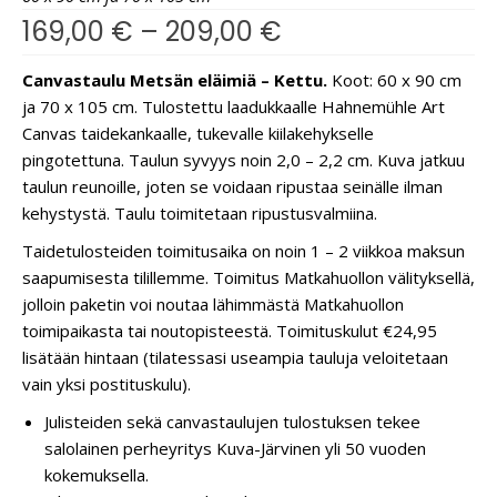
169,00
€
–
209,00
€
Canvastaulu Metsän eläimiä – Kettu.
Koot: 60 x 90 cm
ja 70 x 105 cm. Tulostettu laadukkaalle Hahnemühle Art
Canvas taidekankaalle, tukevalle kiilakehykselle
pingotettuna. Taulun syvyys noin 2,0 – 2,2 cm. Kuva jatkuu
taulun reunoille, joten se voidaan ripustaa seinälle ilman
kehystystä. Taulu toimitetaan ripustusvalmiina.
Taidetulosteiden toimitusaika on noin 1 – 2 viikkoa maksun
saapumisesta tilillemme. Toimitus Matkahuollon välityksellä,
jolloin paketin voi noutaa lähimmästä Matkahuollon
toimipaikasta tai noutopisteestä. Toimituskulut €24,95
lisätään hintaan (tilatessasi useampia tauluja veloitetaan
vain yksi postituskulu).
Julisteiden sekä canvastaulujen tulostuksen tekee
salolainen perheyritys Kuva-Järvinen yli 50 vuoden
kokemuksella.