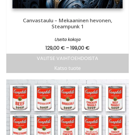
Canvastaulu – Mekaaninen hevonen,
Steampunk 1
Useita kokoja
129,00
€
–
199,00
€
VALITSE VAIHTOEHDOISTA
Katso tuote