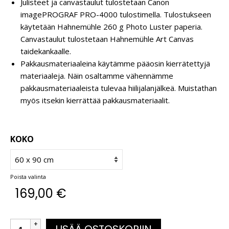
Julisteet ja canvastaulut tulostetaan Canon
imagePROGRAF PRO-4000 tulostimella. Tulostukseen
käytetään Hahnemühle 260 g Photo Luster paperia.
Canvastaulut tulostetaan Hahnemühle Art Canvas
taidekankaalle.
Pakkausmateriaaleina käytämme pääosin kierrätettyjä
materiaaleja. Näin osaltamme vähennämme
pakkausmateriaaleista tulevaa hiilijalanjälkeä. Muistathan
myös itsekin kierrättää pakkausmateriaalit.
KOKO
Poista valinta
169,00
€
LISÄÄ OSTOSKORIIN