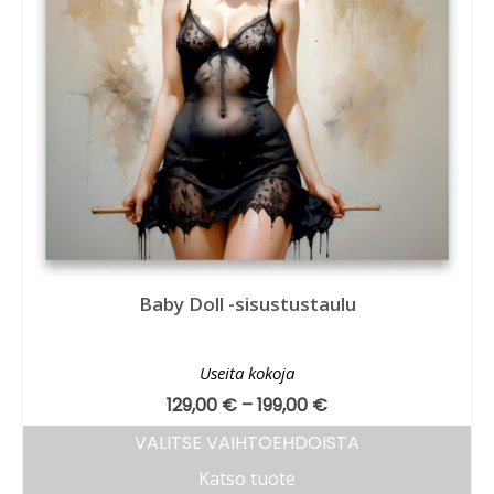
Baby Doll -sisustustaulu
Useita kokoja
129,00
€
–
199,00
€
VALITSE VAIHTOEHDOISTA
Katso tuote