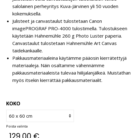
salolainen perheyritys Kuva-Järvinen yli 50 vuoden
kokemuksella.
Julisteet ja canvastaulut tulostetaan Canon
imagePROGRAF PRO-4000 tulostimella. Tulostukseen
käytetään Hahnemühle 260 g Photo Luster paperia.
Canvastaulut tulostetaan Hahnemühle Art Canvas
taidekankaalle.
Pakkausmateriaaleina käytämme pääosin kierrätettyjä
materiaaleja. Näin osaltamme vähennämme
pakkausmateriaaleista tulevaa hiilijalanjälkeä. Muistathan
myös itsekin kierrättää pakkausmateriaalit.
KOKO
Poista valinta
129,00
€