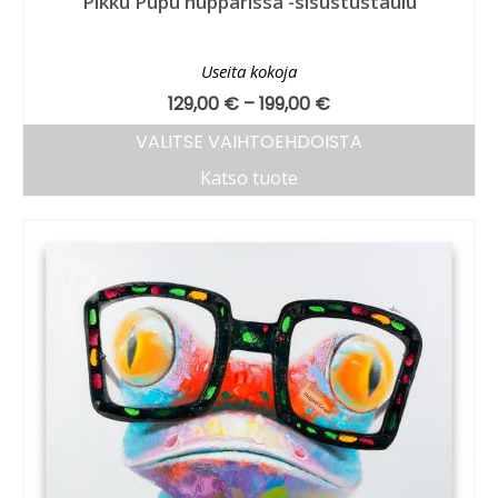
Pikku Pupu hupparissa -sisustustaulu
Useita kokoja
129,00
€
–
199,00
€
VALITSE VAIHTOEHDOISTA
Katso tuote