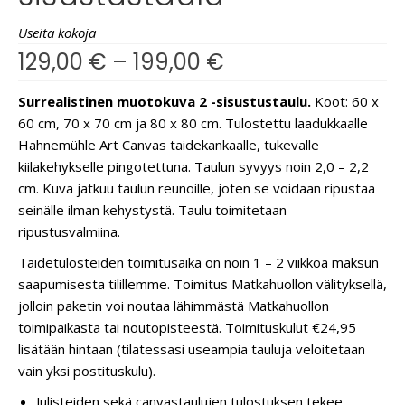
Useita kokoja
129,00
€
–
199,00
€
Surrealistinen muotokuva 2 -sisustustaulu.
Koot: 60 x
60 cm, 70 x 70 cm ja 80 x 80 cm. Tulostettu laadukkaalle
Hahnemühle Art Canvas taidekankaalle, tukevalle
kiilakehykselle pingotettuna. Taulun syvyys noin 2,0 – 2,2
cm. Kuva jatkuu taulun reunoille, joten se voidaan ripustaa
seinälle ilman kehystystä. Taulu toimitetaan
ripustusvalmiina.
Taidetulosteiden toimitusaika on noin 1 – 2 viikkoa maksun
saapumisesta tilillemme. Toimitus Matkahuollon välityksellä,
jolloin paketin voi noutaa lähimmästä Matkahuollon
toimipaikasta tai noutopisteestä. Toimituskulut €24,95
lisätään hintaan (tilatessasi useampia tauluja veloitetaan
vain yksi postituskulu).
Julisteiden sekä canvastaulujen tulostuksen tekee