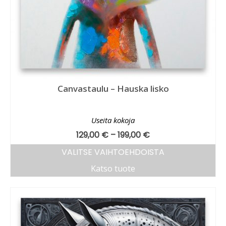
Canvastaulu – Hauska lisko
Useita kokoja
129,00
€
–
199,00
€
VALITSE VAIHTOEHDOISTA
Katso tuote