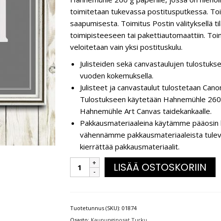
toimitetaan tukevassa postitusputkessa. Toi
saapumisesta. Toimitus Postin välityksellä t
toimipisteeseen tai pakettiautomaattiin. Toim
veloitetaan vain yksi postituskulu.
Julisteiden sekä canvastaulujen tulostukse
vuoden kokemuksella.
Julisteet ja canvastaulut tulostetaan C
Tulostukseen käytetään Hahnemühle 260 g
Hahnemühle Art Canvas taidekankaalle.
Pakkausmateriaaleina käytämme pääosin k
vähennämme pakkausmateriaaleista tulevaa 
kierrättää pakkausmateriaalit.
LISÄÄ OSTOSKORIIN
Tuotetunnus (SKU):
01874
Osasto:
Kaupunginosat Turku