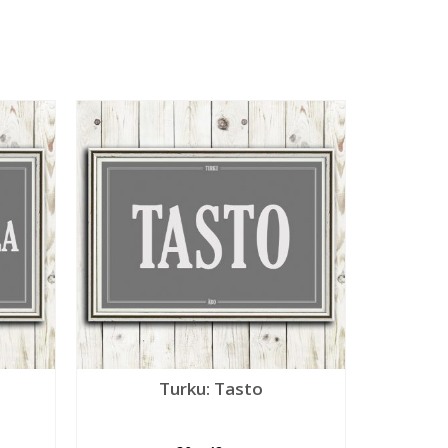
a
Turku: Tasto