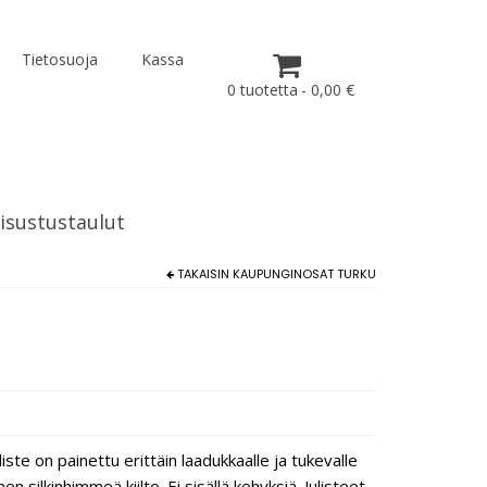
Tietosuoja
Kassa
0 tuotetta
0,00 €
isustustaulut
TAKAISIN
KAUPUNGINOSAT TURKU
ste on painettu erittäin laadukkaalle ja tukevalle
 silkinhimmeä kiilto. Ei sisällä kehyksiä. Julisteet