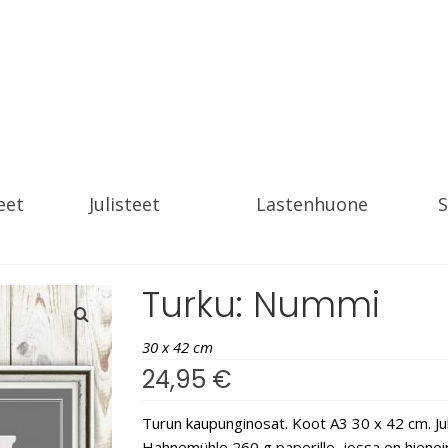
eet
Julisteet
Lastenhuone
S
Turku: Nummi
30 x 42 cm
24,95
€
Turun kaupunginosat. Koot A3 30 x 42 cm. Juli
Hahnemühle 260 g paperille, jossa on hienoinen