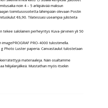
mitusaika noin 4 – 5 arkipäivää maksun
ilaajan toimitusosoitetta lähimpään olevaan Postin
ituskulut €6,90. Tilatessasi useampia julisteita
n tekee salolainen perheyritys Kuva-Järvinen yli 50
anon imagePROGRAF PRO-4000 tulostimella.
 Photo Luster paperia. Canvastaulut tulostetaan
ierrätettyjä materiaaleja. Näin osaltamme
hiilijalanjälkeä. Muistathan myös itsekin