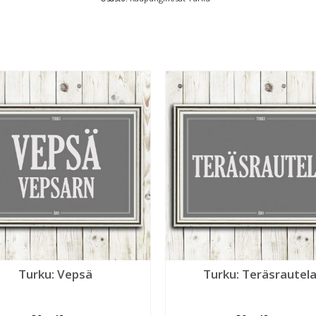
Turku: Vepsä
Turku: Teräsrautel