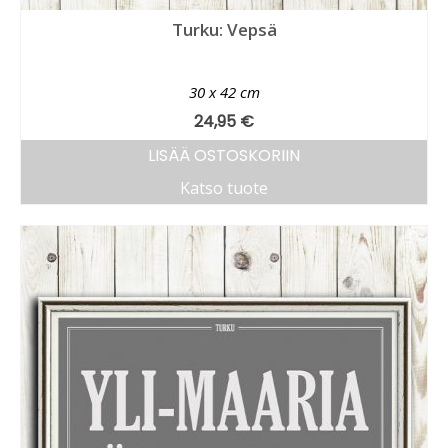
Turku: Vepsä
30 x 42 cm
24,95
€
LISÄÄ OSTOSKORIIN
Katso tuote