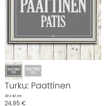
Turku: Paattinen
30 x 42 cm
24,95
€