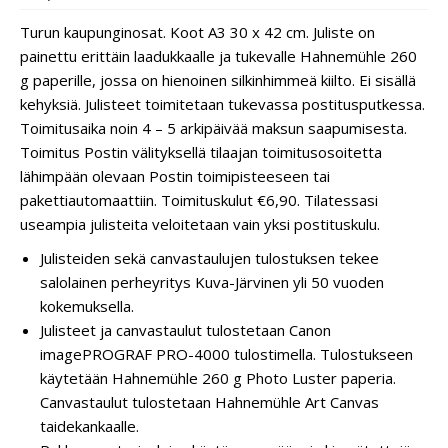
Turun kaupunginosat. Koot A3 30 x 42 cm. Juliste on
painettu erittäin laadukkaalle ja tukevalle Hahnemühle 260
g paperille, jossa on hienoinen silkinhimmeä kiilto. Ei sisällä
kehyksiä. Julisteet toimitetaan tukevassa postitusputkessa.
Toimitusaika noin 4 – 5 arkipäivää maksun saapumisesta.
Toimitus Postin välityksellä tilaajan toimitusosoitetta
lähimpään olevaan Postin toimipisteeseen tai
pakettiautomaattiin. Toimituskulut €6,90. Tilatessasi
useampia julisteita veloitetaan vain yksi postituskulu.
Julisteiden sekä canvastaulujen tulostuksen tekee
salolainen perheyritys Kuva-Järvinen yli 50 vuoden
kokemuksella.
Julisteet ja canvastaulut tulostetaan Canon
imagePROGRAF PRO-4000 tulostimella. Tulostukseen
käytetään Hahnemühle 260 g Photo Luster paperia.
Canvastaulut tulostetaan Hahnemühle Art Canvas
taidekankaalle.