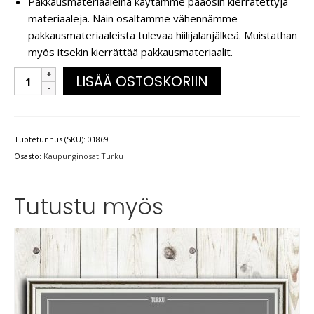
Pakkausmateriaaleina käytämme pääosin kierrätettyjä
materiaaleja. Näin osaltamme vähennämme
pakkausmateriaaleista tulevaa hiilijalanjälkeä. Muistathan
myös itsekin kierrättää pakkausmateriaalit.
LISÄÄ OSTOSKORIIN
Tuotetunnus (SKU):
01869
Osasto:
Kaupunginosat Turku
Tutustu myös