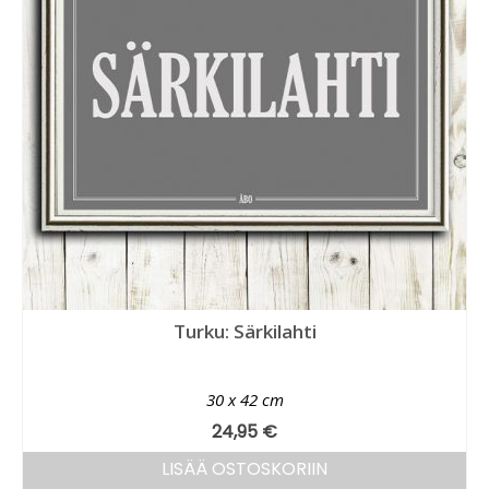
Turku: Särkilahti
30 x 42 cm
24,95
€
LISÄÄ OSTOSKORIIN