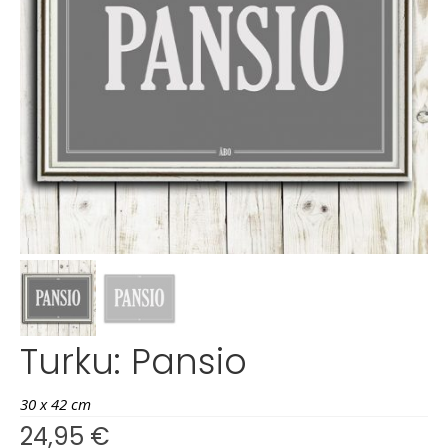
Turku: Pansio
30 x 42 cm
24,95
€