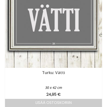
Turku: Vätti
30 x 42 cm
24,95
€
LISÄÄ OSTOSKORIIN