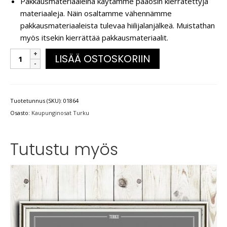
Pakkausmateriaaleina käytämme pääosin kierrätettyjä
materiaaleja. Näin osaltamme vähennämme
pakkausmateriaaleista tulevaa hiilijalanjälkeä. Muistathan
myös itsekin kierrättää pakkausmateriaalit.
LISÄÄ OSTOSKORIIN
Tuotetunnus (SKU):
01864
Osasto:
Kaupunginosat Turku
Tutustu myös