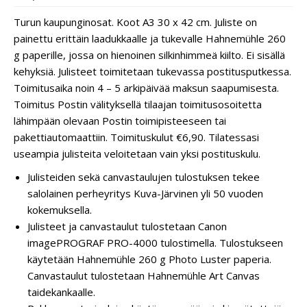
Turun kaupunginosat. Koot A3 30 x 42 cm. Juliste on
painettu erittäin laadukkaalle ja tukevalle Hahnemühle 260
g paperille, jossa on hienoinen silkinhimmeä kiilto. Ei sisällä
kehyksiä. Julisteet toimitetaan tukevassa postitusputkessa.
Toimitusaika noin 4 – 5 arkipäivää maksun saapumisesta.
Toimitus Postin välityksellä tilaajan toimitusosoitetta
lähimpään olevaan Postin toimipisteeseen tai
pakettiautomaattiin. Toimituskulut €6,90. Tilatessasi
useampia julisteita veloitetaan vain yksi postituskulu.
Julisteiden sekä canvastaulujen tulostuksen tekee
salolainen perheyritys Kuva-Järvinen yli 50 vuoden
kokemuksella.
Julisteet ja canvastaulut tulostetaan Canon
imagePROGRAF PRO-4000 tulostimella. Tulostukseen
käytetään Hahnemühle 260 g Photo Luster paperia.
Canvastaulut tulostetaan Hahnemühle Art Canvas
taidekankaalle.