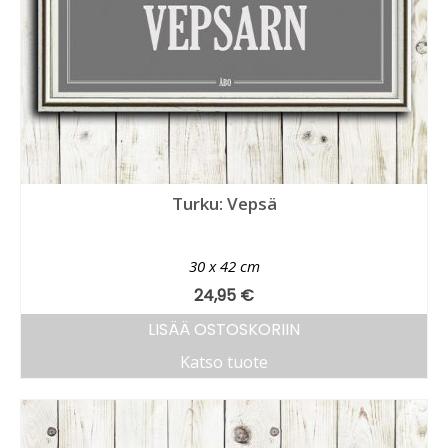
Turku: Vepsä
30 x 42 cm
24,95
€
LISÄÄ OSTOSKORIIN
Katso tuote