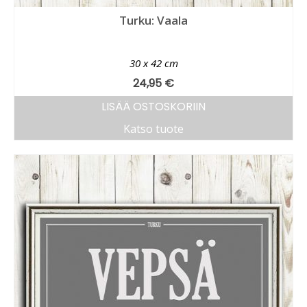
Turku: Vaala
30 x 42 cm
24,95
€
LISÄÄ OSTOSKORIIN
Katso tuote