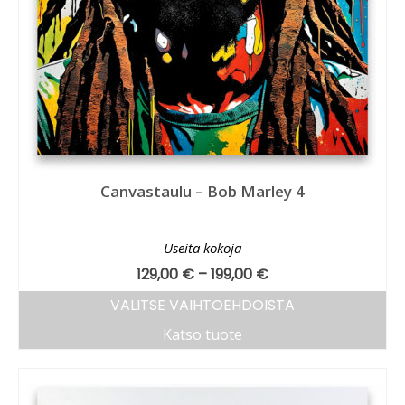
Canvastaulu – Bob Marley 4
Useita kokoja
129,00
€
–
199,00
€
VALITSE VAIHTOEHDOISTA
Katso tuote