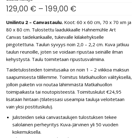
129,00
€
–
199,00
€
Unilintu 2 – Canvastaulu.
Koot: 60 x 60 cm, 70 x 70 xm ja
80 x 80 cm. Tulostettu laadukkaalle Hahnemühle Art
Canvas taidekankaalle, tukevalle kiilakehykselle
pingotettuna. Taulun syvyys noin 2,0 – 2,2 cm. Kuva jatkuu
taulun reunoille, joten se voidaan ripustaa seinälle ilman
kehystystä. Taulu toimitetaan ripustusvalmiina.
Taidetulosteiden toimitusaika on noin 1 – 2 viikkoa maksun
saapumisesta tilillemme. Toimitus Matkahuollon välityksellä,
jolloin paketin voi noutaa lähimmästä Matkahuollon
toimipaikasta tai noutopisteestä. Toimituskulut €24,95
lisätään hintaan (tilatessasi useampia tauluja veloitetaan
vain yksi postituskulu).
Julisteiden sekä canvastaulujen tulostuksen tekee
salolainen perheyritys Kuva-Järvinen yli 50 vuoden
kokemuksella.