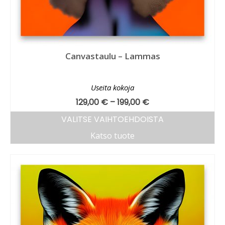
Canvastaulu – Lammas
Useita kokoja
129,00
€
–
199,00
€
VALITSE VAIHTOEHDOISTA
Katso tuote