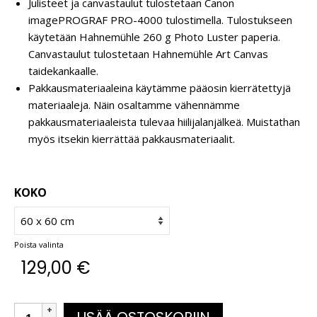
Julisteet ja canvastaulut tulostetaan Canon
imagePROGRAF PRO-4000 tulostimella. Tulostukseen
käytetään Hahnemühle 260 g Photo Luster paperia.
Canvastaulut tulostetaan Hahnemühle Art Canvas
taidekankaalle.
Pakkausmateriaaleina käytämme pääosin kierrätettyjä
materiaaleja. Näin osaltamme vähennämme
pakkausmateriaaleista tulevaa hiilijalanjälkeä. Muistathan
myös itsekin kierrättää pakkausmateriaalit.
KOKO
Poista valinta
129,00
€
LISÄÄ OSTOSKORIIN