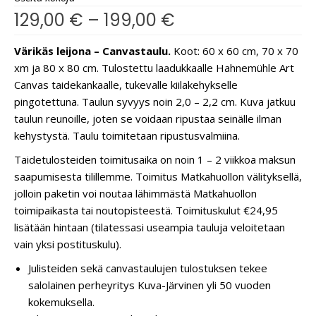
129,00
€
–
199,00
€
Värikäs leijona – Canvastaulu.
Koot: 60 x 60 cm, 70 x 70
xm ja 80 x 80 cm. Tulostettu laadukkaalle Hahnemühle Art
Canvas taidekankaalle, tukevalle kiilakehykselle
pingotettuna. Taulun syvyys noin 2,0 – 2,2 cm. Kuva jatkuu
taulun reunoille, joten se voidaan ripustaa seinälle ilman
kehystystä. Taulu toimitetaan ripustusvalmiina.
Taidetulosteiden toimitusaika on noin 1 – 2 viikkoa maksun
saapumisesta tilillemme. Toimitus Matkahuollon välityksellä,
jolloin paketin voi noutaa lähimmästä Matkahuollon
toimipaikasta tai noutopisteestä. Toimituskulut €24,95
lisätään hintaan (tilatessasi useampia tauluja veloitetaan
vain yksi postituskulu).
Julisteiden sekä canvastaulujen tulostuksen tekee
salolainen perheyritys Kuva-Järvinen yli 50 vuoden
kokemuksella.