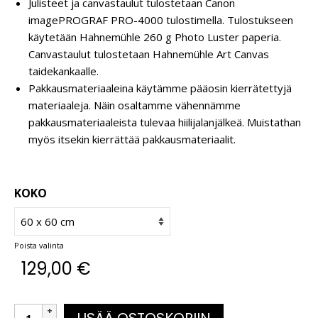
Julisteet ja canvastaulut tulostetaan Canon
imagePROGRAF PRO-4000 tulostimella. Tulostukseen
käytetään Hahnemühle 260 g Photo Luster paperia.
Canvastaulut tulostetaan Hahnemühle Art Canvas
taidekankaalle.
Pakkausmateriaaleina käytämme pääosin kierrätettyjä
materiaaleja. Näin osaltamme vähennämme
pakkausmateriaaleista tulevaa hiilijalanjälkeä. Muistathan
myös itsekin kierrättää pakkausmateriaalit.
KOKO
Poista valinta
129,00
€
LISÄÄ OSTOSKORIIN