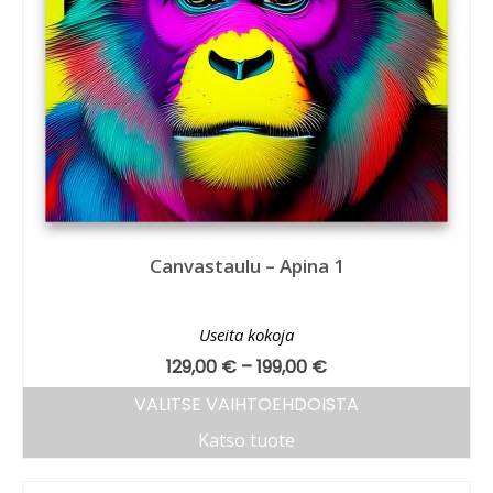
Canvastaulu – Apina 1
Useita kokoja
129,00
€
–
199,00
€
VALITSE VAIHTOEHDOISTA
Katso tuote