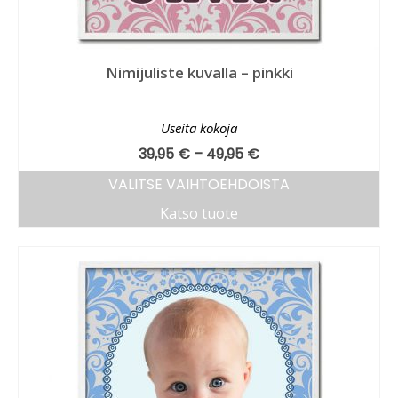
Nimijuliste kuvalla – pinkki
Useita kokoja
39,95
€
–
49,95
€
VALITSE VAIHTOEHDOISTA
Katso tuote