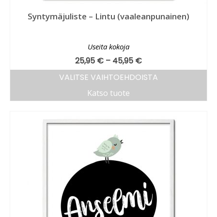
Syntymäjuliste – Lintu (vaaleanpunainen)
Useita kokoja
25,95
€
–
45,95
€
VALITSE VAIHTOEHDOISTA
Katso tuote