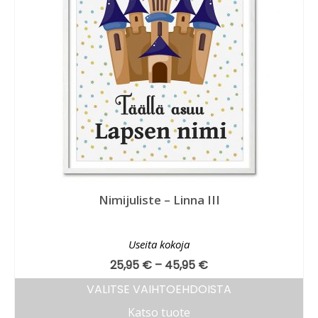
Nimijuliste – Linna III
Useita kokoja
25,95
€
–
45,95
€
VALITSE VAIHTOEHDOISTA
Katso tuote