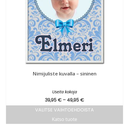
Nimijuliste kuvalla – sininen
Useita kokoja
39,95
€
–
49,95
€
VALITSE VAIHTOEHDOISTA
Katso tuote