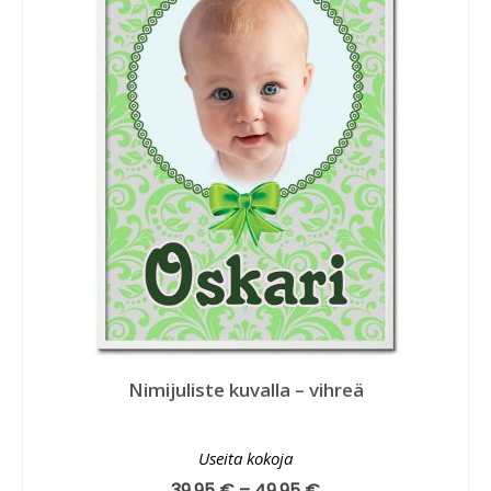
Nimijuliste kuvalla – vihreä
Useita kokoja
39,95
€
–
49,95
€