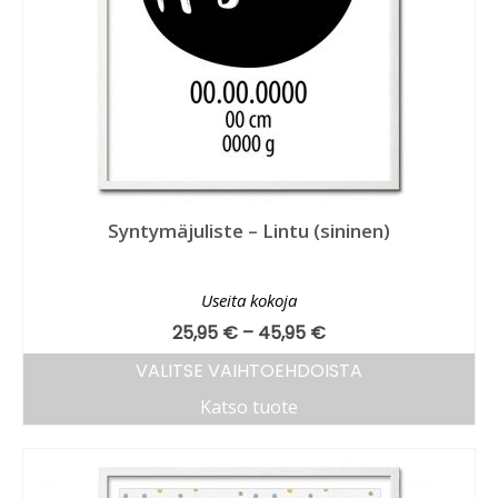
Syntymäjuliste – Lintu (sininen)
Useita kokoja
25,95
€
–
45,95
€
VALITSE VAIHTOEHDOISTA
Katso tuote