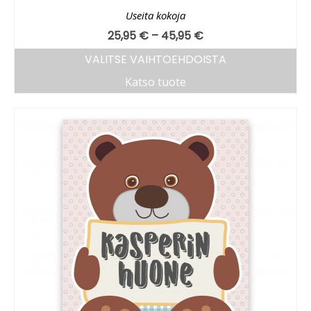
Useita kokoja
25,95
€
–
45,95
€
VALITSE VAIHTOEHDOISTA
Katso tuote