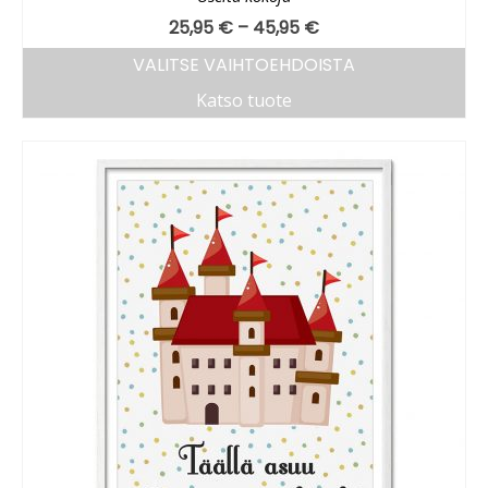
25,95
€
–
45,95
€
VALITSE VAIHTOEHDOISTA
Katso tuote