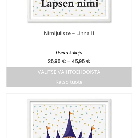
Nimijuliste – Linna II
Useita kokoja
25,95
€
–
45,95
€
VALITSE VAIHTOEHDOISTA
Katso tuote