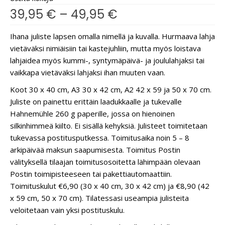
39,95
€
–
49,95
€
Ihana juliste lapsen omalla nimellä ja kuvalla. Hurmaava lahja
vietäväksi nimiäisiin tai kastejuhliin, mutta myös loistava
lahjaidea myös kummi-, syntymäpäivä- ja joululahjaksi tai
vaikkapa vietäväksi lahjaksi ihan muuten vaan.
Koot 30 x 40 cm, A3 30 x 42 cm, A2 42 x 59 ja 50 x 70 cm.
Juliste on painettu erittäin laadukkaalle ja tukevalle
Hahnemühle 260 g paperille, jossa on hienoinen
silkinhimmeä kiilto. Ei sisällä kehyksiä. Julisteet toimitetaan
tukevassa postitusputkessa. Toimitusaika noin 5 – 8
arkipäivää maksun saapumisesta. Toimitus Postin
välityksellä tilaajan toimitusosoitetta lähimpään olevaan
Postin toimipisteeseen tai pakettiautomaattiin.
Toimituskulut €6,90 (30 x 40 cm, 30 x 42 cm) ja €8,90 (42
x 59 cm, 50 x 70 cm). Tilatessasi useampia julisteita
veloitetaan vain yksi postituskulu.