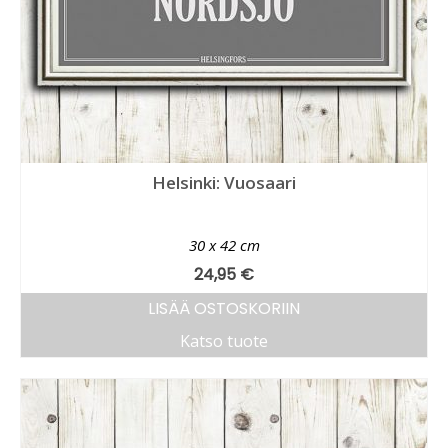
Helsinki: Vuosaari
30 x 42 cm
24,95
€
LISÄÄ OSTOSKORIIN
Katso tuote