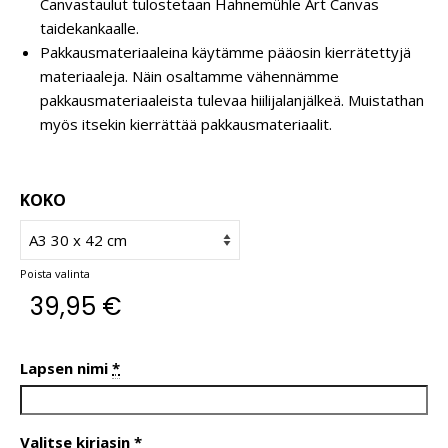
Canvastaulut tulostetaan Hahnemühle Art Canvas
taidekankaalle.
Pakkausmateriaaleina käytämme pääosin kierrätettyjä
materiaaleja. Näin osaltamme vähennämme
pakkausmateriaaleista tulevaa hiilijalanjälkeä. Muistathan
myös itsekin kierrättää pakkausmateriaalit.
KOKO
Poista valinta
39,95
€
Lapsen nimi
*
Valitse kirjasin
*