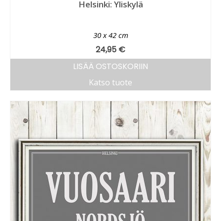
Helsinki: Yliskylä
30 x 42 cm
24,95
€
LISÄÄ OSTOSKORIIN
Katso tuote