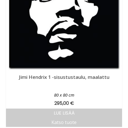
Jimi Hendrix 1 -sisustustaulu, maalattu
80 x 80 cm
295,00
€
LUE LISÄÄ
Katso tuote