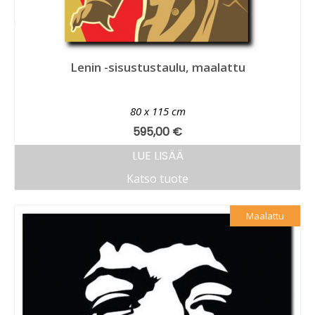
Lenin -sisustustaulu, maalattu
80 x 115 cm
595,00
€
LUE LISÄÄ
Katso tuote
Maalattu