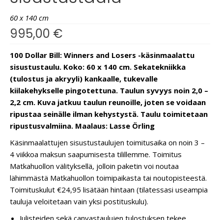
60 x 140 cm
995,00
€
100 Dollar Bill: Winners and Losers -käsinmaalattu
sisustustaulu. Koko: 60 x 140 cm. Sekatekniikka
(tulostus ja akryyli) kankaalle, tukevalle
kiilakehykselle pingotettuna. Taulun syvyys noin 2,0 –
2,2 cm. Kuva jatkuu taulun reunoille, joten se voidaan
ripustaa seinälle ilman kehystystä. Taulu toimitetaan
ripustusvalmiina. Maalaus: Lasse Örling
Käsinmaalattujen sisustustaulujen toimitusaika on noin 3 –
4 viikkoa maksun saapumisesta tilillemme. Toimitus
Matkahuollon välityksellä, jolloin paketin voi noutaa
lähimmästä Matkahuollon toimipaikasta tai noutopisteestä.
Toimituskulut €24,95 lisätään hintaan (tilatessasi useampia
tauluja veloitetaan vain yksi postituskulu).
Julisteiden sekä canvastaulujen tulostuksen tekee