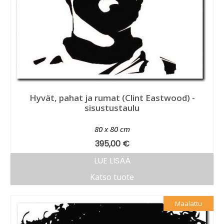
Hyvät, pahat ja rumat (Clint Eastwood) -
sisustustaulu
80 x 80 cm
395,00
€
LUE LISÄÄ
Katso tuote
Maalattu