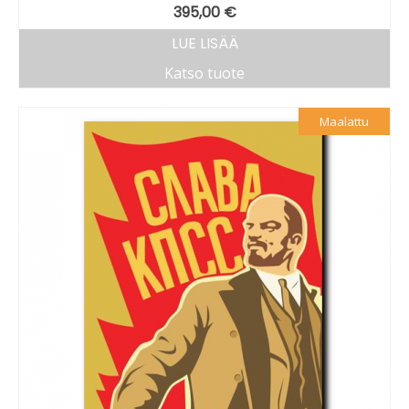
395,00
€
LUE LISÄÄ
Katso tuote
Maalattu