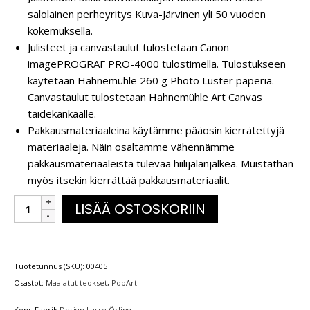
salolainen perheyritys Kuva-Järvinen yli 50 vuoden
kokemuksella.
Julisteet ja canvastaulut tulostetaan Canon
imagePROGRAF PRO-4000 tulostimella. Tulostukseen
käytetään Hahnemühle 260 g Photo Luster paperia.
Canvastaulut tulostetaan Hahnemühle Art Canvas
taidekankaalle.
Pakkausmateriaaleina käytämme pääosin kierrätettyjä
materiaaleja. Näin osaltamme vähennämme
pakkausmateriaaleista tulevaa hiilijalanjälkeä. Muistathan
myös itsekin kierrättää pakkausmateriaalit.
LISÄÄ OSTOSKORIIN
Tuotetunnus (SKU):
00405
Osastot:
Maalatut teokset
,
PopArt
KonstFabrik
Design Lasse Örling