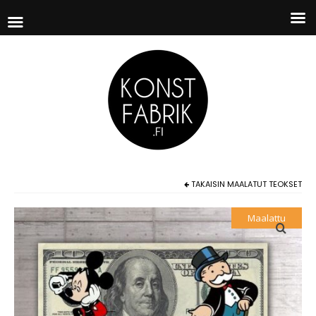
TAKAISIN
MAALATUT TEOKSET
Maalattu