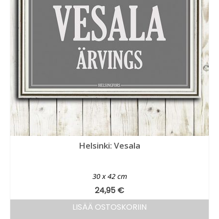
Helsinki: Vesala
30 x 42 cm
24,95
€
LISÄÄ OSTOSKORIIN