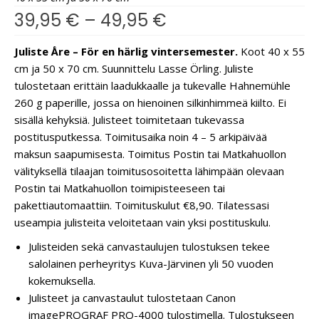
39,95
€
–
49,95
€
Juliste Åre – För en härlig vintersemester.
Koot 40 x 55
cm ja 50 x 70 cm. Suunnittelu Lasse Örling. Juliste
tulostetaan erittäin laadukkaalle ja tukevalle Hahnemühle
260 g paperille, jossa on hienoinen silkinhimmeä kiilto. Ei
sisällä kehyksiä. Julisteet toimitetaan tukevassa
postitusputkessa. Toimitusaika noin 4 – 5 arkipäivää
maksun saapumisesta. Toimitus Postin tai Matkahuollon
välityksellä tilaajan toimitusosoitetta lähimpään olevaan
Postin tai Matkahuollon toimipisteeseen tai
pakettiautomaattiin. Toimituskulut €8,90. Tilatessasi
useampia julisteita veloitetaan vain yksi postituskulu.
Julisteiden sekä canvastaulujen tulostuksen tekee
salolainen perheyritys Kuva-Järvinen yli 50 vuoden
kokemuksella.
Julisteet ja canvastaulut tulostetaan Canon
imagePROGRAF PRO-4000 tulostimella. Tulostukseen