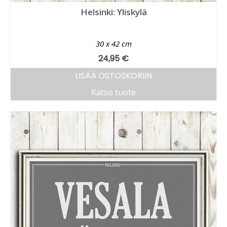
Helsinki: Yliskylä
30 x 42 cm
24,95
€
LISÄÄ OSTOSKORIIN
Katso tuote