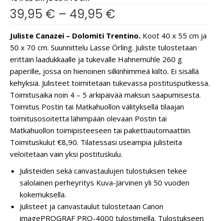
39,95
€
–
49,95
€
Juliste Canazei – Dolomiti Trentino.
Koot 40 x 55 cm ja
50 x 70 cm. Suunnittelu Lasse Örling. Juliste tulostetaan
erittäin laadukkaalle ja tukevalle Hahnemühle 260 g
paperille, jossa on hienoinen silkinhimmeä kiilto. Ei sisällä
kehyksiä. Julisteet toimitetaan tukevassa postitusputkessa.
Toimitusaika noin 4 – 5 arkipäivää maksun saapumisesta.
Toimitus Postin tai Matkahuollon välityksellä tilaajan
toimitusosoitetta lähimpään olevaan Postin tai
Matkahuollon toimipisteeseen tai pakettiautomaattiin.
Toimituskulut €8,90. Tilatessasi useampia julisteita
veloitetaan vain yksi postituskulu.
Julisteiden sekä canvastaulujen tulostuksen tekee
salolainen perheyritys Kuva-Järvinen yli 50 vuoden
kokemuksella.
Julisteet ja canvastaulut tulostetaan Canon
imagePROGRAF PRO-4000 tulostimella. Tulostukseen