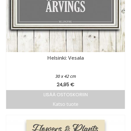
Helsinki: Vesala
30 x 42 cm
24,95
€
LISÄÄ OSTOSKORIIN
Katso tuote