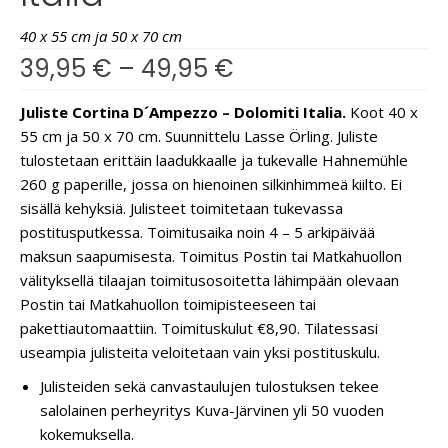
40 x 55 cm ja 50 x 70 cm
39,95
€
–
49,95
€
Juliste Cortina D´Ampezzo – Dolomiti Italia.
Koot 40 x
55 cm ja 50 x 70 cm. Suunnittelu Lasse Örling. Juliste
tulostetaan erittäin laadukkaalle ja tukevalle Hahnemühle
260 g paperille, jossa on hienoinen silkinhimmeä kiilto. Ei
sisällä kehyksiä. Julisteet toimitetaan tukevassa
postitusputkessa. Toimitusaika noin 4 – 5 arkipäivää
maksun saapumisesta. Toimitus Postin tai Matkahuollon
välityksellä tilaajan toimitusosoitetta lähimpään olevaan
Postin tai Matkahuollon toimipisteeseen tai
pakettiautomaattiin. Toimituskulut €8,90. Tilatessasi
useampia julisteita veloitetaan vain yksi postituskulu.
Julisteiden sekä canvastaulujen tulostuksen tekee
salolainen perheyritys Kuva-Järvinen yli 50 vuoden
kokemuksella.