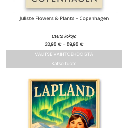
Juliste Flowers & Plants – Copenhagen
Useita kokoja
32,95
€
–
59,95
€
VALITSE VAIHTOEHDOISTA
Katso tuote