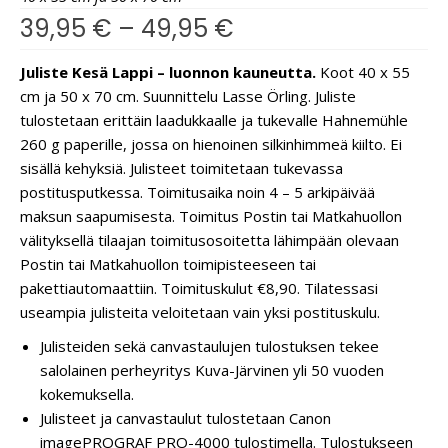
39,95
€
–
49,95
€
Juliste Kesä Lappi – luonnon kauneutta.
Koot 40 x 55
cm ja 50 x 70 cm. Suunnittelu Lasse Örling. Juliste
tulostetaan erittäin laadukkaalle ja tukevalle Hahnemühle
260 g paperille, jossa on hienoinen silkinhimmeä kiilto. Ei
sisällä kehyksiä. Julisteet toimitetaan tukevassa
postitusputkessa. Toimitusaika noin 4 – 5 arkipäivää
maksun saapumisesta. Toimitus Postin tai Matkahuollon
välityksellä tilaajan toimitusosoitetta lähimpään olevaan
Postin tai Matkahuollon toimipisteeseen tai
pakettiautomaattiin. Toimituskulut €8,90. Tilatessasi
useampia julisteita veloitetaan vain yksi postituskulu.
Julisteiden sekä canvastaulujen tulostuksen tekee
salolainen perheyritys Kuva-Järvinen yli 50 vuoden
kokemuksella.
Julisteet ja canvastaulut tulostetaan Canon
imagePROGRAF PRO-4000 tulostimella. Tulostukseen