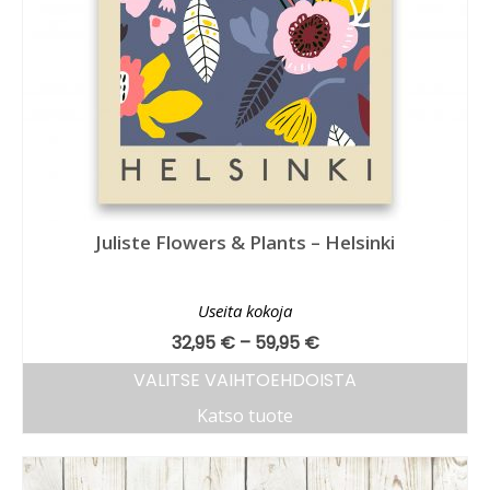
Juliste Flowers & Plants – Helsinki
Useita kokoja
32,95
€
–
59,95
€
VALITSE VAIHTOEHDOISTA
Katso tuote