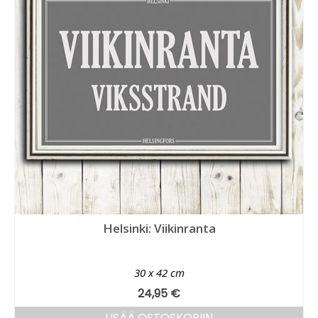
Helsinki: Viikinranta
30 x 42 cm
24,95
€
LISÄÄ OSTOSKORIIN