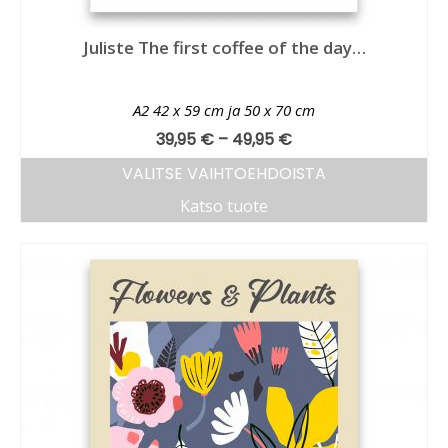
Juliste The first coffee of the day…
A2 42 x 59 cm ja 50 x 70 cm
39,95
€
–
49,95
€
VALITSE VAIHTOEHDOISTA
Katso tuote