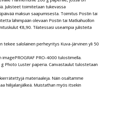
siä. Julisteet toimitetaan tukevassa
kipäivää maksun saapumisesta. Toimitus Postin tai
oitetta lähimpään olevaan Postin tai Matkahuollon
ituskulut €8,90. Tilatessasi useampia julisteita
n tekee salolainen perheyritys Kuva-Järvinen yli 50
anon imagePROGRAF PRO-4000 tulostimella.
 Photo Luster paperia. Canvastaulut tulostetaan
ierrätettyjä materiaaleja. Näin osaltamme
hiilijalanjälkeä. Muistathan myös itsekin