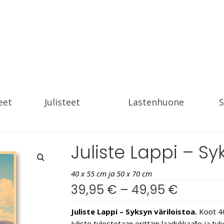
eet
Julisteet
Lastenhuone
S
Juliste Lappi – Sy
40 x 55 cm ja 50 x 70 cm
39,95
€
–
49,95
€
Juliste Lappi – Syksyn väriloistoa.
Koot 40
Juliste tulostetaan erittäin laadukkaalle ja t