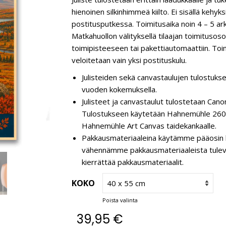
hienoinen silkinhimmeä kiilto. Ei sisällä kehyk
postitusputkessa. Toimitusaika noin 4 – 5 ar
Matkahuollon välityksellä tilaajan toimitusos
toimipisteeseen tai pakettiautomaattiin. Toim
veloitetaan vain yksi postituskulu.
Julisteiden sekä canvastaulujen tulostukse
vuoden kokemuksella.
Julisteet ja canvastaulut tulostetaan C
Tulostukseen käytetään Hahnemühle 260 g
Hahnemühle Art Canvas taidekankaalle.
Pakkausmateriaaleina käytämme pääosin k
vähennämme pakkausmateriaaleista tulevaa 
kierrättää pakkausmateriaalit.
KOKO
Poista valinta
39,95
€