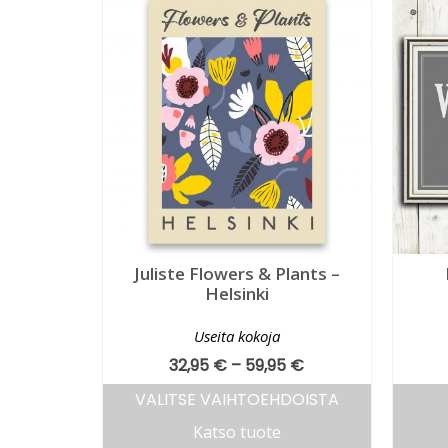
Juliste Flowers & Plants –
Helsinki
Useita kokoja
32,95
€
–
59,95
€
VALITSE VAIHTOEHDOISTA
Katso tuote