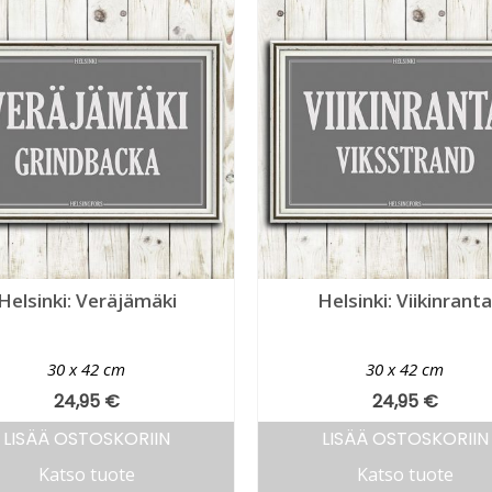
Helsinki: Veräjämäki
Helsinki: Viikinrant
30 x 42 cm
30 x 42 cm
24,95
€
24,95
€
LISÄÄ OSTOSKORIIN
LISÄÄ OSTOSKORIIN
Katso tuote
Katso tuote