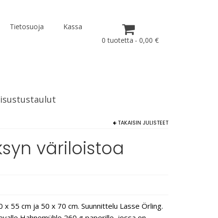
Tietosuoja
Kassa
0 tuotetta
0,00 €
isustustaulut
TAKAISIN
JULISTEET
ksyn väriloistoa
 x 55 cm ja 50 x 70 cm. Suunnittelu Lasse Örling.
ukevalle Hahnemühle 260 g paperille, jossa on