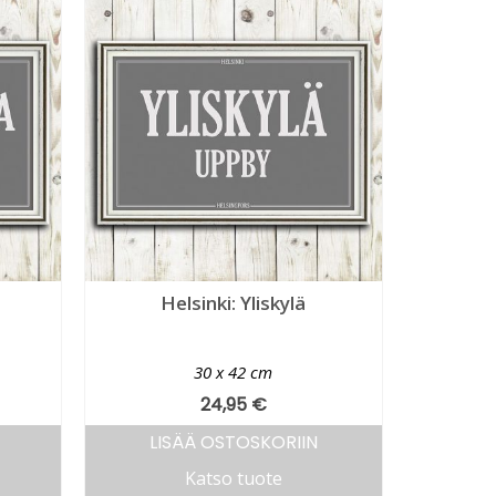
a
Helsinki: Yliskylä
30 x 42 cm
24,95
€
LISÄÄ OSTOSKORIIN
Katso tuote